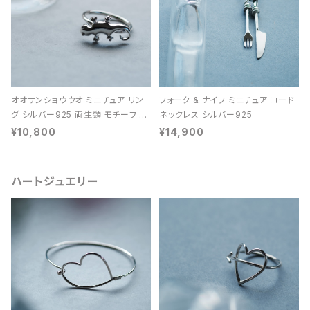
オオサンショウウオ ミニチュア リン
フォーク & ナイフ ミニチュア コード
グ シルバー925 両生類 モチーフ レ
ネックレス シルバー925
ディース ユニセックス
¥10,800
¥14,900
ハートジュエリー