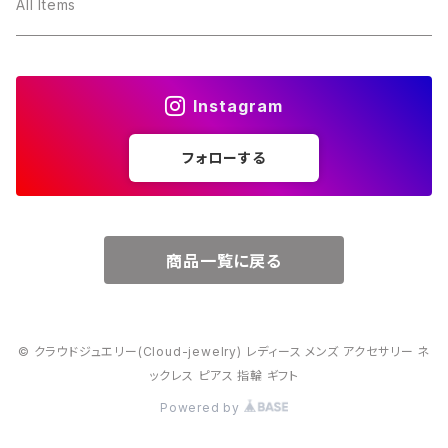
３月・アクアマリン
～10000円
All Items
４月・ダイヤモンド
～15000円
Instagram
５月・エメラルド
～20000円
フォローする
６月・パール
７月・ルビー
商品一覧に戻る
８月・ペリドット
© クラウドジュエリー(Cloud-jewelry) レディース メンズ アクセサリー ネ
９月・サファイア
ックレス ピアス 指輪 ギフト
Powered by
10月・オパール