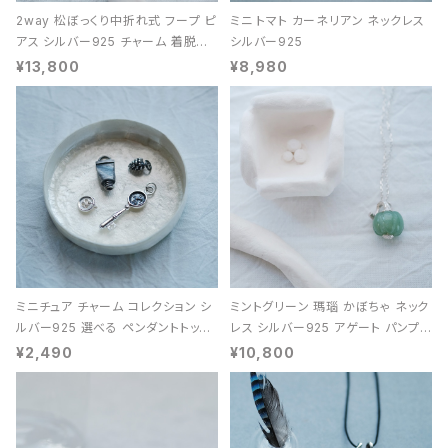
2way 松ぼっくり中折れ式 フープ ピ
ミニ トマト カーネリアン ネックレス
アス シルバー925 チャーム 着脱可
シルバー925
能 レディース ユニセックス
¥13,800
¥8,980
ミニチュア チャーム コレクション シ
ミントグリーン 瑪瑙 かぼちゃ ネック
ルバー925 選べる ペンダントトップ
レス シルバー925 アゲート パンプキ
レディース ユニセックス
ン 天然石 レディース
¥2,490
¥10,800