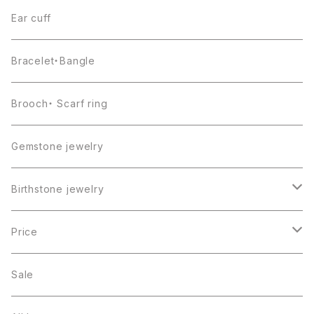
Ear cuff
Bracelet・Bangle
Brooch・ Scarf ring
Gemstone jewelry
Birthstone jewelry
１月・ガーネット
Price
２月・アメジスト
～5000円
Sale