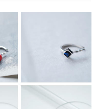
925
サファイア 四角 イヤーカフ シルバー92
5
¥7,980