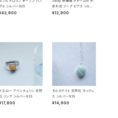
ダブル ドロップ オープン バン
2way 赤珊瑚 チャーム付 中
グル シルバー925
折れ式 フープ ピアス シルバ
ー925
¥42,800
¥12,800
イエロー アベンチュリン 天然
モルガナイト 天然石 ネックレ
石 リング シルバー925
ス シルバー925
¥17,800
¥14,900