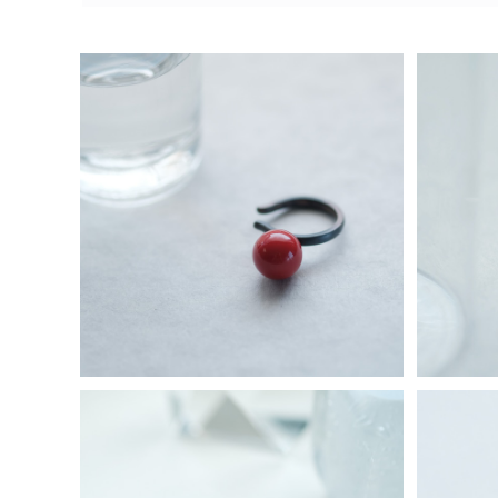
10mm 赤珊瑚 大粒 イヤーカフ シルバ
ペリドッ
ー925 いぶし加工 レディース ユニセッ
5 8月
¥7,980
クス