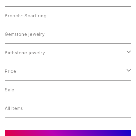
Brooch・ Scarf ring
Gemstone jewelry
Birthstone jewelry
１月・ガーネット
Price
２月・アメジスト
～5000円
Sale
３月・アクアマリン
～10000円
All Items
４月・ダイヤモンド
～15000円