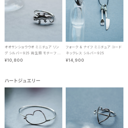
オオサンショウウオ ミニチュア リン
フォーク & ナイフ ミニチュア コード
グ シルバー925 両生類 モチーフ レ
ネックレス シルバー925
ディース ユニセックス
¥10,800
¥14,900
ハートジュエリー