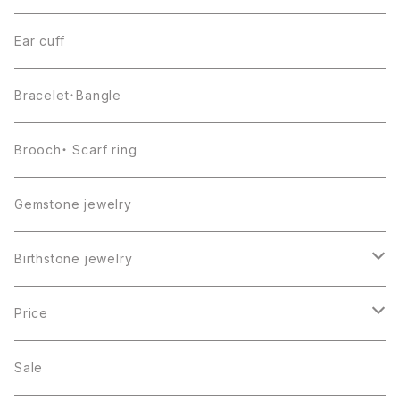
Ear cuff
Bracelet・Bangle
Brooch・ Scarf ring
Gemstone jewelry
Birthstone jewelry
１月・ガーネット
Price
２月・アメジスト
～5000円
Sale