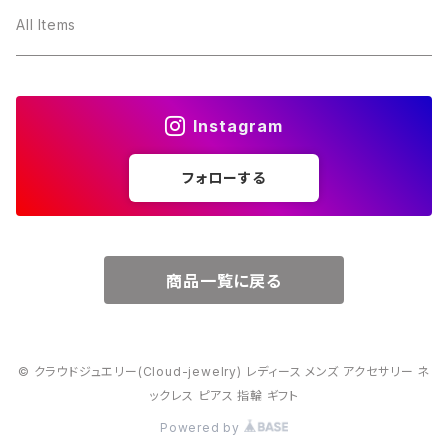
３月・アクアマリン
～10000円
All Items
４月・ダイヤモンド
～15000円
Instagram
５月・エメラルド
～20000円
フォローする
６月・パール
７月・ルビー
商品一覧に戻る
８月・ペリドット
© クラウドジュエリー(Cloud-jewelry) レディース メンズ アクセサリー ネ
９月・サファイア
ックレス ピアス 指輪 ギフト
Powered by