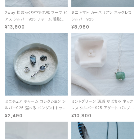
2way 松ぼっくり中折れ式 フープ ピ
ミニ トマト カーネリアン ネックレス
アス シルバー925 チャーム 着脱可
シルバー925
能 レディース ユニセックス
¥13,800
¥8,980
ミニチュア チャーム コレクション シ
ミントグリーン 瑪瑙 かぼちゃ ネック
ルバー925 選べる ペンダントトップ
レス シルバー925 アゲート パンプキ
レディース ユニセックス
ン 天然石 レディース
¥2,490
¥10,800