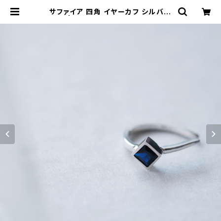
サファイア 四角 イヤーカフ シルバー
925 | クラウドジュエリー(Cloud-j
ewelry) レディース メンズ アクセサ
リー ネックレス ピアス 指輪 ギフト