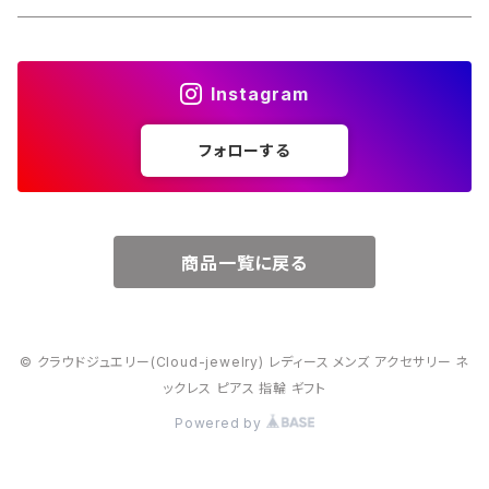
４月・ダイヤモンド
～15000円
Instagram
５月・エメラルド
～20000円
フォローする
６月・パール
７月・ルビー
商品一覧に戻る
８月・ペリドット
© クラウドジュエリー(Cloud-jewelry) レディース メンズ アクセサリー ネ
９月・サファイア
ックレス ピアス 指輪 ギフト
Powered by
10月・オパール