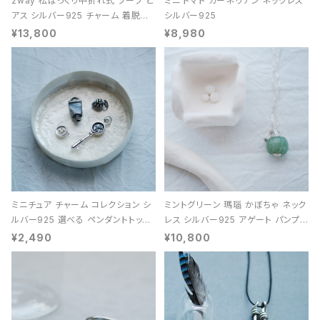
2way 松ぼっくり中折れ式 フープ ピ
ミニ トマト カーネリアン ネックレス
アス シルバー925 チャーム 着脱可
シルバー925
能 レディース ユニセックス
¥13,800
¥8,980
ミニチュア チャーム コレクション シ
ミントグリーン 瑪瑙 かぼちゃ ネック
ルバー925 選べる ペンダントトップ
レス シルバー925 アゲート パンプキ
レディース ユニセックス
ン 天然石 レディース
¥2,490
¥10,800