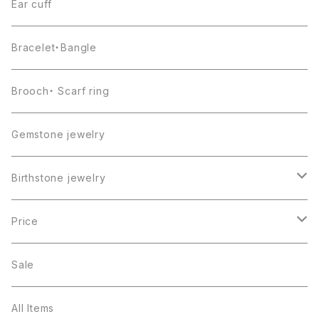
Ear cuff
Bracelet・Bangle
Brooch・ Scarf ring
Gemstone jewelry
Birthstone jewelry
１月・ガーネット
Price
２月・アメジスト
～5000円
Sale
３月・アクアマリン
～10000円
All Items