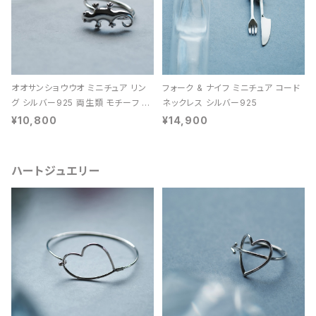
オオサンショウウオ ミニチュア リン
フォーク & ナイフ ミニチュア コード
グ シルバー925 両生類 モチーフ レ
ネックレス シルバー925
ディース ユニセックス
¥10,800
¥14,900
ハートジュエリー