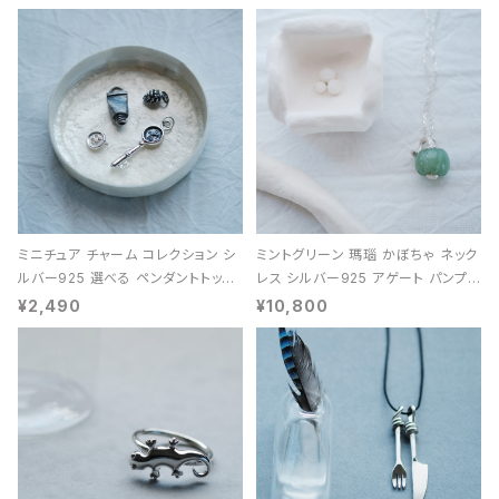
ミニチュア チャーム コレクション シ
ミントグリーン 瑪瑙 かぼちゃ ネック
ルバー925 選べる ペンダントトップ
レス シルバー925 アゲート パンプキ
レディース ユニセックス
ン 天然石 レディース
¥2,490
¥10,800