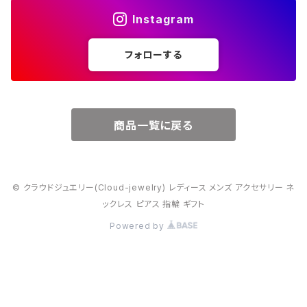
Instagram
５月・エメラルド
～20000円
フォローする
６月・パール
７月・ルビー
商品一覧に戻る
８月・ペリドット
© クラウドジュエリー(Cloud-jewelry) レディース メンズ アクセサリー ネ
９月・サファイア
ックレス ピアス 指輪 ギフト
Powered by
10月・オパール
11月・トパーズ・シトリン