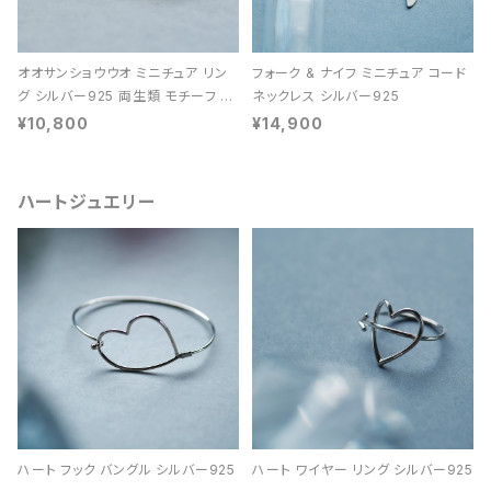
オオサンショウウオ ミニチュア リン
フォーク & ナイフ ミニチュア コード
グ シルバー925 両生類 モチーフ レ
ネックレス シルバー925
ディース ユニセックス
¥10,800
¥14,900
ハートジュエリー
ハート フック バングル シルバー925
ハート ワイヤー リング シルバー925