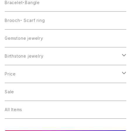
Bracelet・Bangle
Brooch・ Scarf ring
Gemstone jewelry
Birthstone jewelry
１月・ガーネット
Price
２月・アメジスト
～5000円
Sale
３月・アクアマリン
～10000円
All Items
４月・ダイヤモンド
～15000円