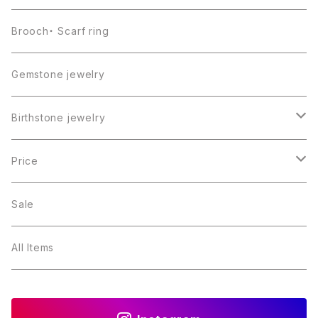
Brooch・ Scarf ring
Gemstone jewelry
Birthstone jewelry
１月・ガーネット
Price
２月・アメジスト
～5000円
Sale
３月・アクアマリン
～10000円
All Items
４月・ダイヤモンド
～15000円