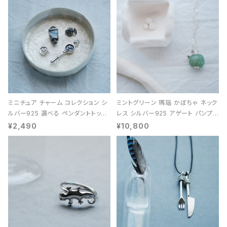
ミニチュア チャーム コレクション シ
ミントグリーン 瑪瑙 かぼちゃ ネック
ルバー925 選べる ペンダントトップ
レス シルバー925 アゲート パンプキ
レディース ユニセックス
ン 天然石 レディース
¥2,490
¥10,800