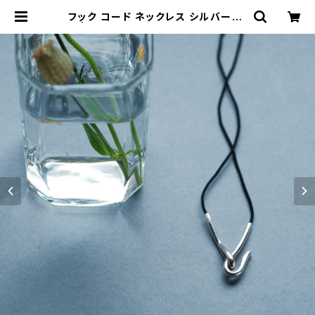
フック コード ネックレス シルバー92
5 | クラウドジュエリー(Cloud-jew
elry) レディース メンズ アクセサリー
ネックレス ピアス 指輪 ギフト