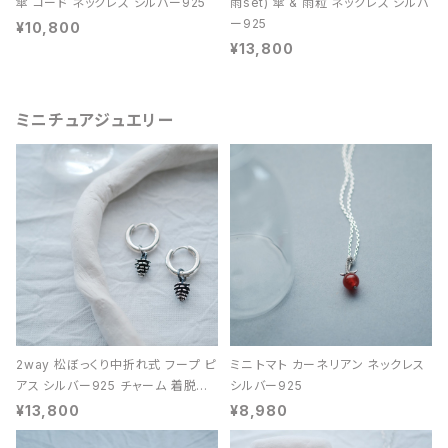
傘 コード ネックレス シルバー925
雨set) 傘 & 雨粒 ネックレス シルバ
ー925
¥10,800
¥13,800
ミニチュアジュエリー
2way 松ぼっくり中折れ式 フープ ピ
ミニ トマト カーネリアン ネックレス
アス シルバー925 チャーム 着脱可
シルバー925
能 レディース ユニセックス
¥13,800
¥8,980