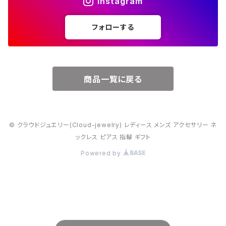
Instagram
５月・エメラルド
～20000円
フォローする
６月・パール
７月・ルビー
商品一覧に戻る
８月・ペリドット
© クラウドジュエリー(Cloud-jewelry) レディース メンズ アクセサリー ネ
９月・サファイア
ックレス ピアス 指輪 ギフト
Powered by
10月・オパール
11月・トパーズ・シトリン