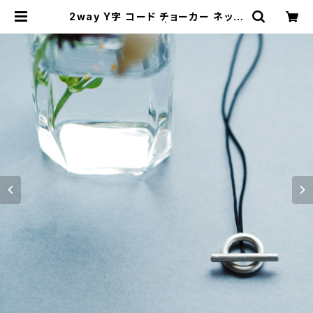
2way Y字 コード チョーカー ネック
レス シルバー925 | クラウドジュエ
リー(Cloud-jewelry) レディース
メンズ アクセサリー ネックレス ピア
ス 指輪 ギフト