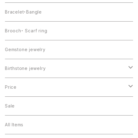
Bracelet・Bangle
Brooch・ Scarf ring
Gemstone jewelry
Birthstone jewelry
１月・ガーネット
Price
２月・アメジスト
～5000円
Sale
３月・アクアマリン
～10000円
All Items