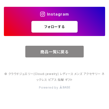
４月・ダイヤモンド
～15000円
Instagram
５月・エメラルド
～20000円
フォローする
６月・パール
７月・ルビー
商品一覧に戻る
８月・ペリドット
© クラウドジュエリー(Cloud-jewelry) レディース メンズ アクセサリー ネ
９月・サファイア
ックレス ピアス 指輪 ギフト
Powered by
10月・オパール
11月・トパーズ・シトリン