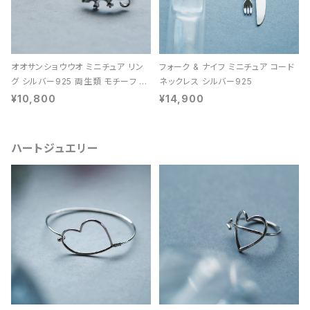
オオサンショウウオ ミニチュア リン
フォーク & ナイフ ミニチュア コード
グ シルバー925 両生類 モチーフ レ
ネックレス シルバー925
ディース ユニセックス
¥10,800
¥14,900
ハートジュエリー