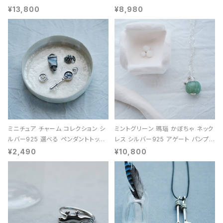
能 レディース ユニセックス
¥13,800
¥8,980
ミニチュア チャーム コレクション シ
ミントグリーン 瑪瑙 かぼちゃ ネック
ルバー925 選べる ペンダントトップ
レス シルバー925 アゲート パンプキ
レディース ユニセックス
ン 天然石 レディース
¥2,490
¥10,800