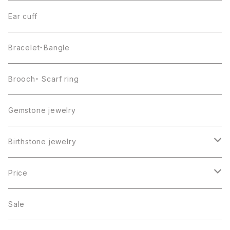
Ear cuff
Bracelet・Bangle
Brooch・ Scarf ring
Gemstone jewelry
Birthstone jewelry
１月・ガーネット
Price
２月・アメジスト
～5000円
Sale