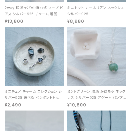
2way 松ぼっくり中折れ式 フープ ピ
ミニ トマト カーネリアン ネックレス
アス シルバー925 チャーム 着脱可
シルバー925
能 レディース ユニセックス
¥13,800
¥8,980
ミニチュア チャーム コレクション シ
ミントグリーン 瑪瑙 かぼちゃ ネック
ルバー925 選べる ペンダントトップ
レス シルバー925 アゲート パンプキ
レディース ユニセックス
ン 天然石 レディース
¥2,490
¥10,800