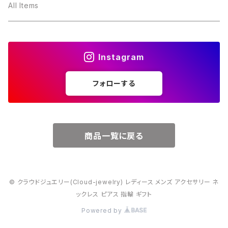
３月・アクアマリン
～10000円
All Items
４月・ダイヤモンド
～15000円
Instagram
５月・エメラルド
～20000円
フォローする
６月・パール
７月・ルビー
商品一覧に戻る
８月・ペリドット
© クラウドジュエリー(Cloud-jewelry) レディース メンズ アクセサリー ネ
９月・サファイア
ックレス ピアス 指輪 ギフト
Powered by
10月・オパール