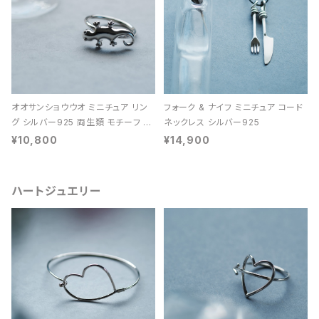
オオサンショウウオ ミニチュア リン
フォーク & ナイフ ミニチュア コード
グ シルバー925 両生類 モチーフ レ
ネックレス シルバー925
ディース ユニセックス
¥10,800
¥14,900
ハートジュエリー