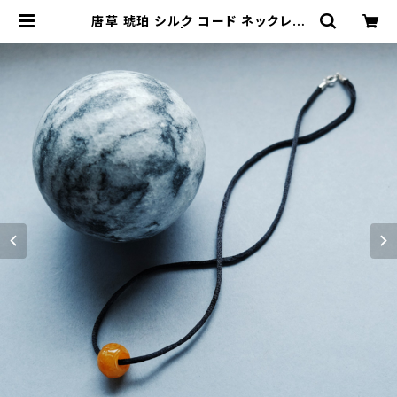
唐草 琥珀 シルク コード ネックレス
シルバー925 | クラウドジュエリー
(Cloud-jewelry) レディース メン
ズ アクセサリー ネックレス ピアス 指
輪 ギフト