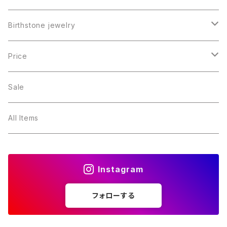
Birthstone jewelry
１月・ガーネット
Price
２月・アメジスト
～5000円
Sale
３月・アクアマリン
～10000円
All Items
４月・ダイヤモンド
～15000円
Instagram
５月・エメラルド
～20000円
フォローする
６月・パール