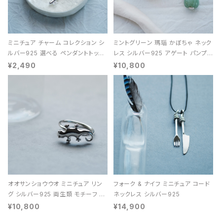
ミニチュア チャーム コレクション シ
ミントグリーン 瑪瑙 かぼちゃ ネック
ルバー925 選べる ペンダントトップ
レス シルバー925 アゲート パンプキ
レディース ユニセックス
ン 天然石 レディース
¥2,490
¥10,800
オオサンショウウオ ミニチュア リン
フォーク & ナイフ ミニチュア コード
グ シルバー925 両生類 モチーフ レ
ネックレス シルバー925
ディース ユニセックス
¥10,800
¥14,900