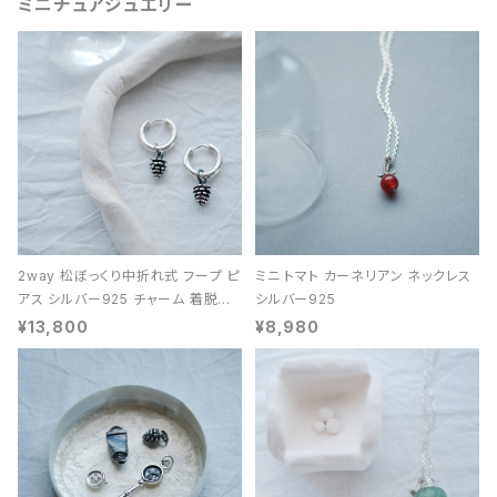
ミニチュアジュエリー
2way 松ぼっくり中折れ式 フープ ピ
ミニ トマト カーネリアン ネックレス
アス シルバー925 チャーム 着脱可
シルバー925
能 レディース ユニセックス
¥13,800
¥8,980