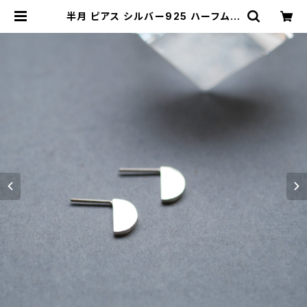
半月 ピアス シルバー925 ハーフムー
ン 半円 ミニマル レディース ユニセッ
クス | クラウドジュエリー(Cloud-je
welry) レディース メンズ アクセサリ
ー ネックレス ピアス 指輪 ギフト