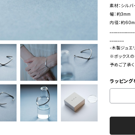
素材：シルバ
幅：約3mm
内径：約60m
____________
_______
-木製ジュエ
※ボックスの
予めご了承く
ラッピング