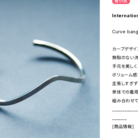
残り1点
Internatio
Curve bang
カーブデザイ
無駄のない洗
手元を美しく
ボリューム
主張しすぎず
単体での着用
組み合わせて
____________
_______
[商品情報]