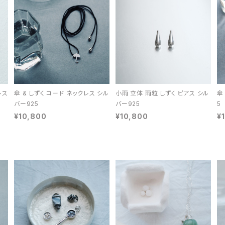
レス
傘 & しずく コード ネックレス シル
小雨 立体 雨粒 しずく ピアス シル
傘
バー925
バー925
5
¥10,800
¥10,800
¥