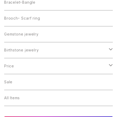
Bracelet・Bangle
Brooch・ Scarf ring
Gemstone jewelry
Birthstone jewelry
１月・ガーネット
Price
２月・アメジスト
～5000円
Sale
３月・アクアマリン
～10000円
All Items
４月・ダイヤモンド
～15000円