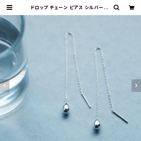
ドロップ チェーン ピアス シルバー92
5 | クラウドジュエリー(Cloud-jew
elry) レディース メンズ アクセサリー
ネックレス ピアス 指輪 ギフト