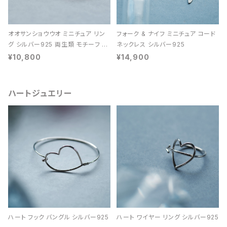
オオサンショウウオ ミニチュア リン
フォーク & ナイフ ミニチュア コード
グ シルバー925 両生類 モチーフ レ
ネックレス シルバー925
ディース ユニセックス
¥10,800
¥14,900
ハートジュエリー
ハート フック バングル シルバー925
ハート ワイヤー リング シルバー925