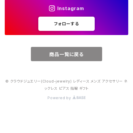
Instagram
５月・エメラルド
～20000円
フォローする
６月・パール
７月・ルビー
商品一覧に戻る
８月・ペリドット
© クラウドジュエリー(Cloud-jewelry) レディース メンズ アクセサリー ネ
９月・サファイア
ックレス ピアス 指輪 ギフト
Powered by
10月・オパール
11月・トパーズ・シトリン