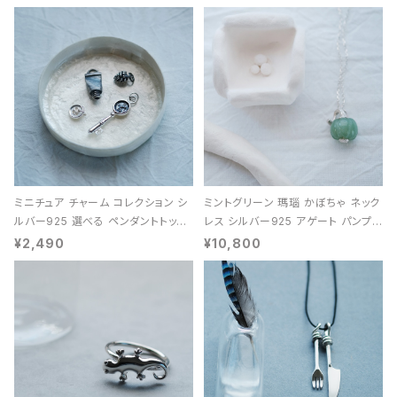
ミニチュア チャーム コレクション シ
ミントグリーン 瑪瑙 かぼちゃ ネック
ルバー925 選べる ペンダントトップ
レス シルバー925 アゲート パンプキ
レディース ユニセックス
ン 天然石 レディース
¥2,490
¥10,800