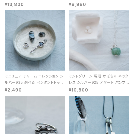
能 レディース ユニセックス
¥13,800
¥8,980
ミニチュア チャーム コレクション シ
ミントグリーン 瑪瑙 かぼちゃ ネック
ルバー925 選べる ペンダントトップ
レス シルバー925 アゲート パンプキ
レディース ユニセックス
ン 天然石 レディース
¥2,490
¥10,800