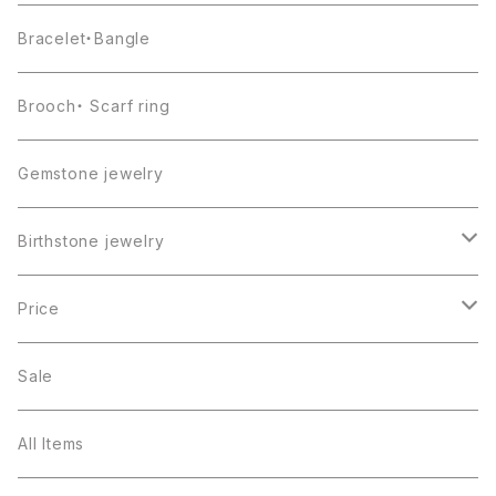
Bracelet・Bangle
Brooch・ Scarf ring
Gemstone jewelry
Birthstone jewelry
１月・ガーネット
Price
２月・アメジスト
～5000円
Sale
３月・アクアマリン
～10000円
All Items