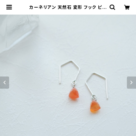
カーネリアン 天然石 変形 フック ピア
ス シルバー925 7月誕生石 ラフカッ
ト 揺れる デザイン レディース | クラ
ウドジュエリー(Cloud-jewelry) レ
ディース メンズ アクセサリー ネック
レス ピアス 指輪 ギフト