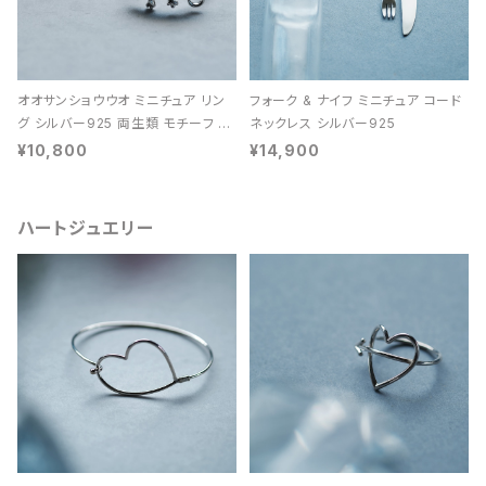
オオサンショウウオ ミニチュア リン
フォーク & ナイフ ミニチュア コード
グ シルバー925 両生類 モチーフ レ
ネックレス シルバー925
ディース ユニセックス
¥10,800
¥14,900
ハートジュエリー