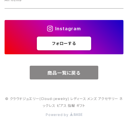
４月・ダイヤモンド
～15000円
Instagram
５月・エメラルド
～20000円
フォローする
６月・パール
７月・ルビー
商品一覧に戻る
８月・ペリドット
© クラウドジュエリー(Cloud-jewelry) レディース メンズ アクセサリー ネ
９月・サファイア
ックレス ピアス 指輪 ギフト
Powered by
10月・オパール