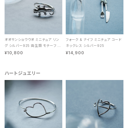
オオサンショウウオ ミニチュア リン
フォーク & ナイフ ミニチュア コード
グ シルバー925 両生類 モチーフ レ
ネックレス シルバー925
ディース ユニセックス
¥10,800
¥14,900
ハートジュエリー