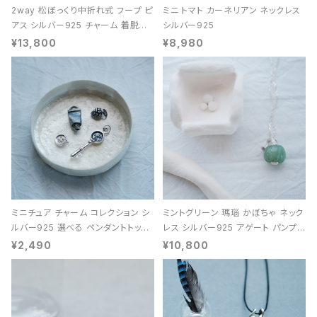
2way 松ぼっくり中折れ式 フープ ピ
ミニ トマト カーネリアン ネックレス
アス シルバー925 チャーム 着脱可
シルバー925
能 レディース ユニセックス
¥13,800
¥8,980
ミニチュア チャーム コレクション シ
ミントグリーン 瑪瑙 かぼちゃ ネック
ルバー925 選べる ペンダントトップ
レス シルバー925 アゲート パンプキ
レディース ユニセックス
ン 天然石 レディース
¥2,490
¥10,800