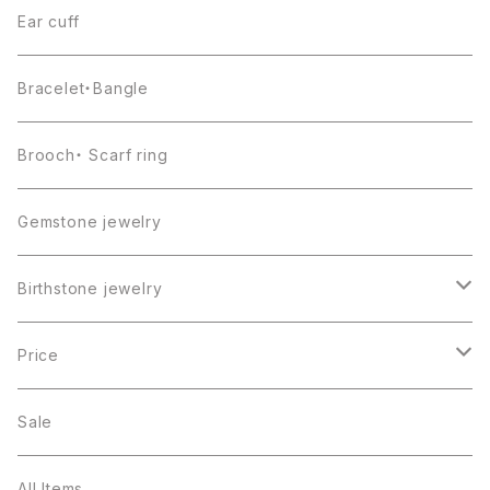
Ear cuff
Bracelet・Bangle
Brooch・ Scarf ring
Gemstone jewelry
Birthstone jewelry
１月・ガーネット
Price
２月・アメジスト
～5000円
Sale
３月・アクアマリン
～10000円
All Items