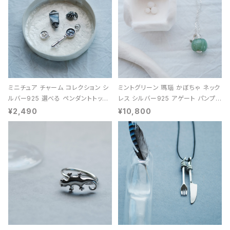
ミニチュア チャーム コレクション シ
ミントグリーン 瑪瑙 かぼちゃ ネック
ルバー925 選べる ペンダントトップ
レス シルバー925 アゲート パンプキ
レディース ユニセックス
ン 天然石 レディース
¥2,490
¥10,800