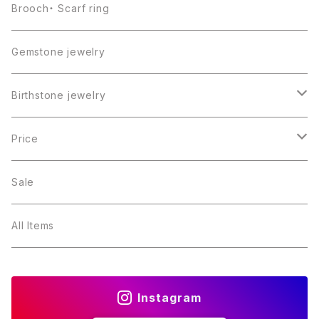
Brooch・ Scarf ring
Gemstone jewelry
Birthstone jewelry
１月・ガーネット
Price
２月・アメジスト
～5000円
Sale
３月・アクアマリン
～10000円
All Items
４月・ダイヤモンド
～15000円
Instagram
５月・エメラルド
～20000円