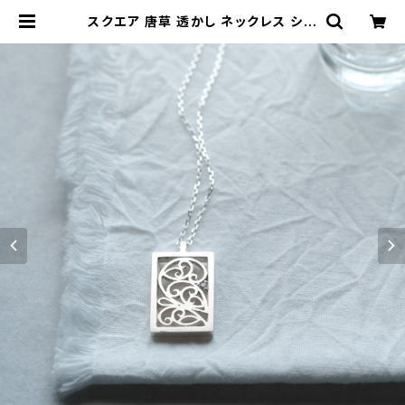
スクエア 唐草 透かし ネックレス シル
バー925 アラベスク 石付き レディー
ス ユニセックス | クラウドジュエリー
(Cloud-jewelry) レディース メン
ズ アクセサリー ネックレス ピアス 指
輪 ギフト