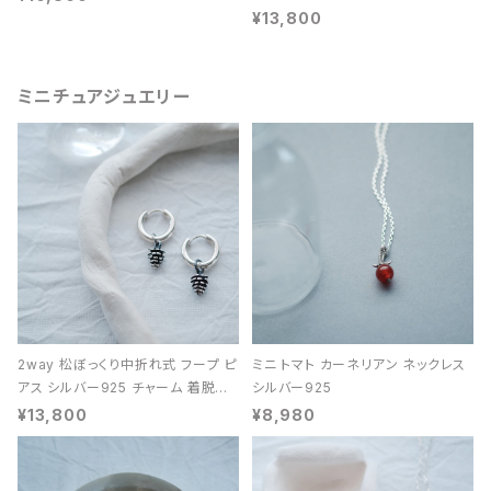
¥13,800
ミニチュアジュエリー
2way 松ぼっくり中折れ式 フープ ピ
ミニ トマト カーネリアン ネックレス
アス シルバー925 チャーム 着脱可
シルバー925
能 レディース ユニセックス
¥13,800
¥8,980