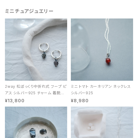
ミニチュアジュエリー
2way 松ぼっくり中折れ式 フープ ピ
ミニ トマト カーネリアン ネックレス
アス シルバー925 チャーム 着脱可
シルバー925
能 レディース ユニセックス
¥13,800
¥8,980