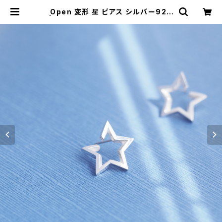
Open 変形 星 ピアス シルバー925
| クラウドジュエリー(Cloud-jewel
ry) レディース メンズ アクセサリー
ネックレス ピアス 指輪 ギフト