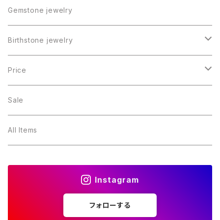
Gemstone jewelry
Birthstone jewelry
１月・ガーネット
Price
２月・アメジスト
～5000円
Sale
３月・アクアマリン
～10000円
All Items
４月・ダイヤモンド
～15000円
Instagram
５月・エメラルド
～20000円
フォローする
６月・パール