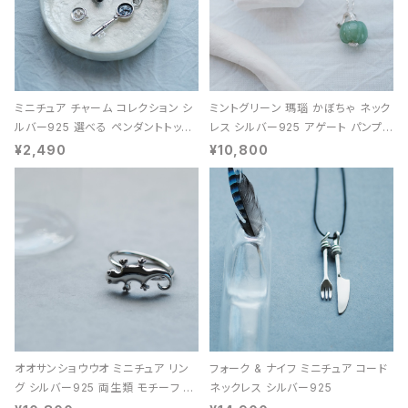
ミニチュア チャーム コレクション シ
ミントグリーン 瑪瑙 かぼちゃ ネック
ルバー925 選べる ペンダントトップ
レス シルバー925 アゲート パンプキ
レディース ユニセックス
ン 天然石 レディース
¥2,490
¥10,800
オオサンショウウオ ミニチュア リン
フォーク & ナイフ ミニチュア コード
グ シルバー925 両生類 モチーフ レ
ネックレス シルバー925
ディース ユニセックス