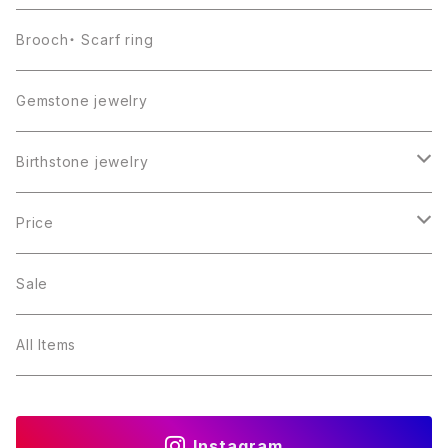
Brooch・ Scarf ring
Gemstone jewelry
Birthstone jewelry
１月・ガーネット
Price
２月・アメジスト
～5000円
Sale
３月・アクアマリン
～10000円
All Items
４月・ダイヤモンド
～15000円
Instagram