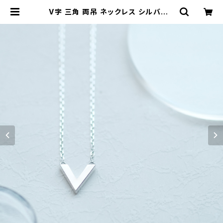
V字 三角 両吊 ネックレス シルバー9
25 トライアングル 幾何学 レディース
ユニセックス | クラウドジュエリー(C
loud-jewelry) レディース メンズ
アクセサリー ネックレス ピアス 指輪
ギフト