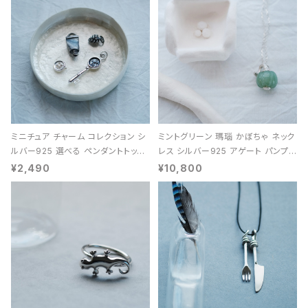
ミニチュア チャーム コレクション シ
ミントグリーン 瑪瑙 かぼちゃ ネック
ルバー925 選べる ペンダントトップ
レス シルバー925 アゲート パンプキ
レディース ユニセックス
ン 天然石 レディース
¥2,490
¥10,800