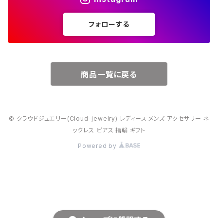
５月・エメラルド
～20000円
フォローする
６月・パール
７月・ルビー
商品一覧に戻る
８月・ペリドット
© クラウドジュエリー(Cloud-jewelry) レディース メンズ アクセサリー ネ
９月・サファイア
ックレス ピアス 指輪 ギフト
Powered by
10月・オパール
11月・トパーズ・シトリン
12月・トルコ石