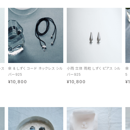
レス
傘 & しずく コード ネックレス シル
小雨 立体 雨粒 しずく ピアス シル
傘
バー925
バー925
5
¥10,800
¥10,800
¥