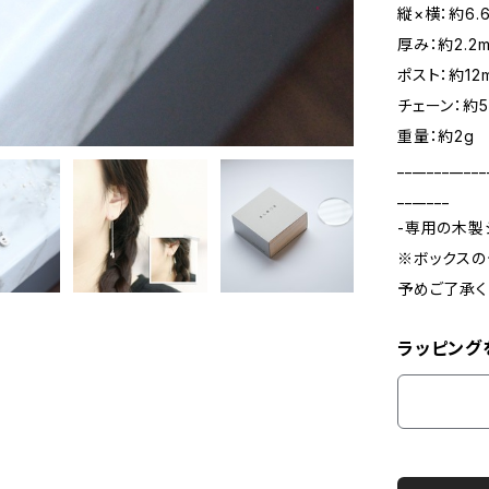
縦×横：約6.
厚み：約2.2
ポスト：約12
チェーン：約5
重量：約2g
____________
_______
-専用の木製
※ボックスの
予めご了承く
ラッピング