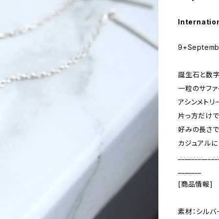
Internatio
9+Septem
誕生石と数字
一粒のサファ
アシンメトリ
片っ方だけで
好みの長さで
カジュアルに
____________
_______
[商品情報]
素材：シルバ