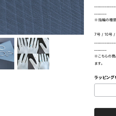
____________
_______
※指輪の種類
7号 / 10号 /
____________
_______
※こちらの商
ます。
ラッピング