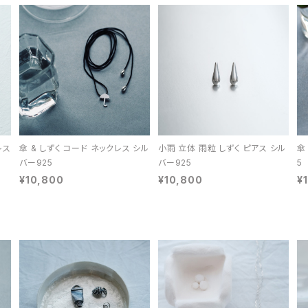
レス
傘 & しずく コード ネックレス シル
小雨 立体 雨粒 しずく ピアス シル
傘
バー925
バー925
5
¥10,800
¥10,800
¥