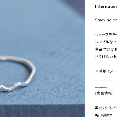
Internatio
Stacking ri
ウェーブモチ
シンプルなフ
単品付けはも
さりげないお
※着用イメー
____________
_______
[商品情報]
素材：シルバ
幅：約1mm