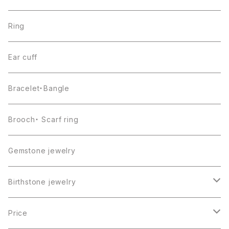
Ring
Ear cuff
Bracelet・Bangle
Brooch・ Scarf ring
Gemstone jewelry
Birthstone jewelry
１月・ガーネット
Price