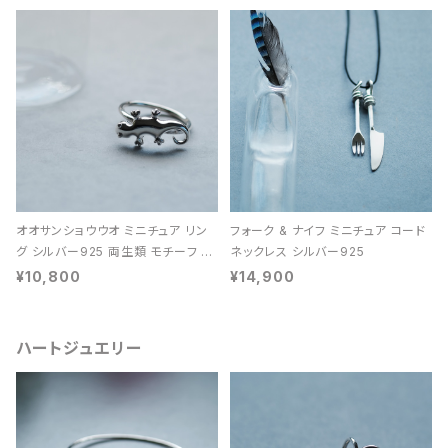
オオサンショウウオ ミニチュア リン
フォーク & ナイフ ミニチュア コード
グ シルバー925 両生類 モチーフ レ
ネックレス シルバー925
ディース ユニセックス
¥10,800
¥14,900
ハートジュエリー