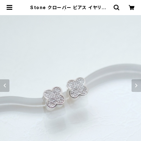
Stone クローバー ピアス イヤリング
シルバー925 | クラウドジュエリー
(Cloud-jewelry) レディース メン
ズ アクセサリー ネックレス ピアス 指
輪 ギフト