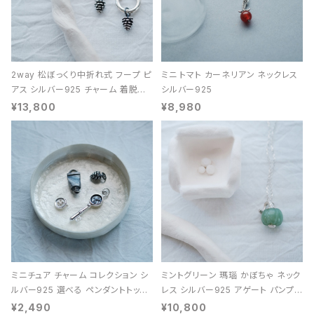
2way 松ぼっくり中折れ式 フープ ピ
ミニ トマト カーネリアン ネックレス
アス シルバー925 チャーム 着脱可
シルバー925
能 レディース ユニセックス
¥13,800
¥8,980
ミニチュア チャーム コレクション シ
ミントグリーン 瑪瑙 かぼちゃ ネック
ルバー925 選べる ペンダントトップ
レス シルバー925 アゲート パンプキ
レディース ユニセックス
ン 天然石 レディース
¥2,490
¥10,800