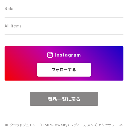
２月・アメジスト
～5000円
Sale
３月・アクアマリン
～10000円
All Items
４月・ダイヤモンド
～15000円
Instagram
５月・エメラルド
～20000円
フォローする
６月・パール
７月・ルビー
商品一覧に戻る
８月・ペリドット
© クラウドジュエリー(Cloud-jewelry) レディース メンズ アクセサリー ネ