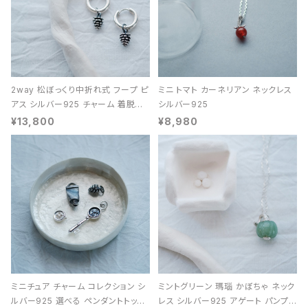
2way 松ぼっくり中折れ式 フープ ピ
ミニ トマト カーネリアン ネックレス
アス シルバー925 チャーム 着脱可
シルバー925
能 レディース ユニセックス
¥13,800
¥8,980
ミニチュア チャーム コレクション シ
ミントグリーン 瑪瑙 かぼちゃ ネック
ルバー925 選べる ペンダントトップ
レス シルバー925 アゲート パンプキ