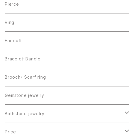
Pierce
Ring
Ear cuff
Bracelet・Bangle
Brooch・ Scarf ring
Gemstone jewelry
Birthstone jewelry
１月・ガーネット
Price