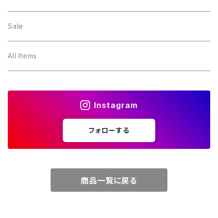
２月・アメジスト
～5000円
Sale
３月・アクアマリン
～10000円
All Items
４月・ダイヤモンド
～15000円
Instagram
５月・エメラルド
～20000円
フォローする
６月・パール
７月・ルビー
商品一覧に戻る
８月・ペリドット