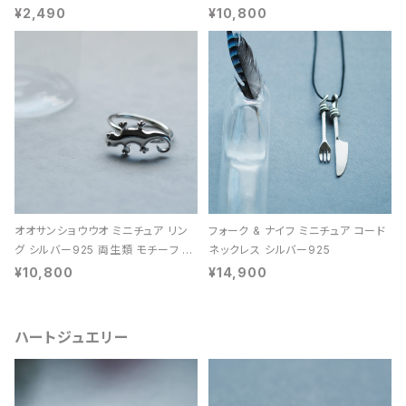
レディース ユニセックス
ン 天然石 レディース
¥2,490
¥10,800
オオサンショウウオ ミニチュア リン
フォーク & ナイフ ミニチュア コード
グ シルバー925 両生類 モチーフ レ
ネックレス シルバー925
ディース ユニセックス
¥10,800
¥14,900
ハートジュエリー