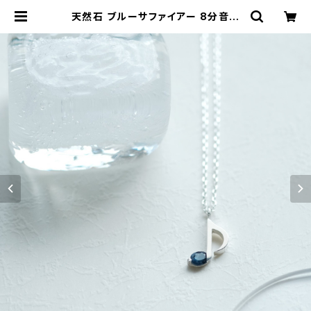
天然石 ブルーサファイアー 8分音符
ネックレス シルバー925 9月誕生石
音楽 モチーフ レディース | クラウド
ジュエリー(Cloud-jewelry) レディ
ース メンズ アクセサリー ネックレス
ピアス 指輪 ギフト