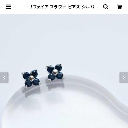
サファイア フラワー ピアス シルバー
925 | クラウドジュエリー(Cloud-j
ewelry) レディース メンズ アクセサ
リー ネックレス ピアス 指輪 ギフト