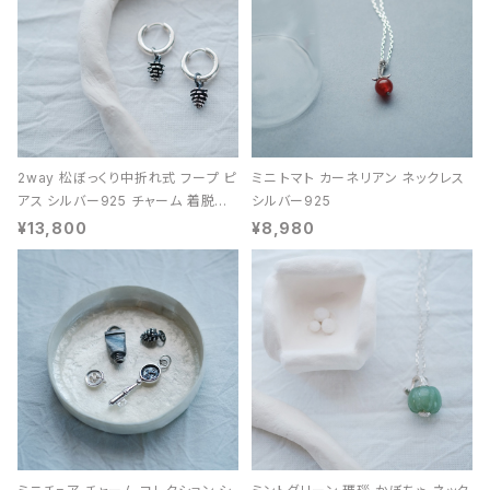
2way 松ぼっくり中折れ式 フープ ピ
ミニ トマト カーネリアン ネックレス
アス シルバー925 チャーム 着脱可
シルバー925
能 レディース ユニセックス
¥13,800
¥8,980