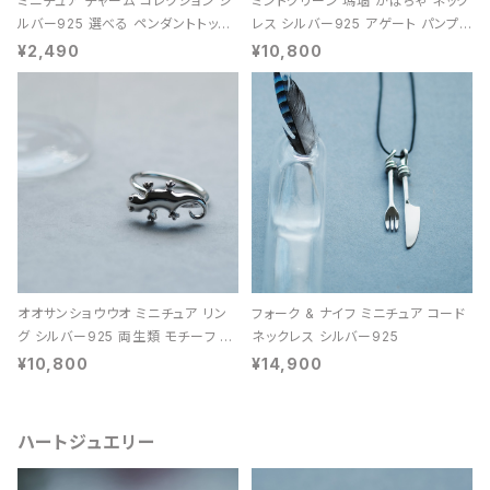
ミニチュア チャーム コレクション シ
ミントグリーン 瑪瑙 かぼちゃ ネック
ルバー925 選べる ペンダントトップ
レス シルバー925 アゲート パンプキ
レディース ユニセックス
ン 天然石 レディース
¥2,490
¥10,800
オオサンショウウオ ミニチュア リン
フォーク & ナイフ ミニチュア コード
グ シルバー925 両生類 モチーフ レ
ネックレス シルバー925
ディース ユニセックス
¥10,800
¥14,900
ハートジュエリー