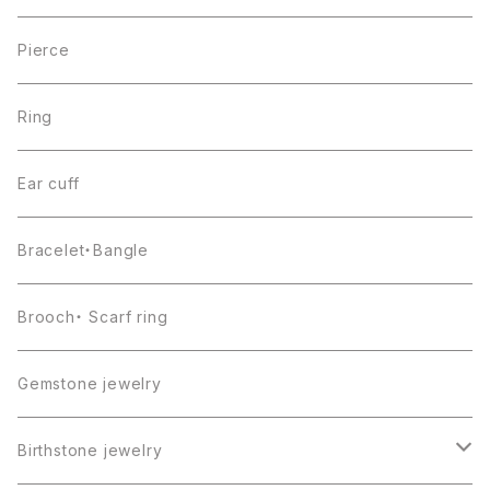
Pierce
Ring
Ear cuff
Bracelet・Bangle
Brooch・ Scarf ring
Gemstone jewelry
Birthstone jewelry