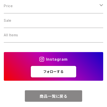
１月・ガーネット
Price
２月・アメジスト
～5000円
Sale
３月・アクアマリン
～10000円
All Items
４月・ダイヤモンド
～15000円
Instagram
５月・エメラルド
～20000円
フォローする
６月・パール
７月・ルビー
商品一覧に戻る