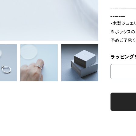
____________
_______
-木製ジュエ
※ボックスの
予めご了承く
ラッピング