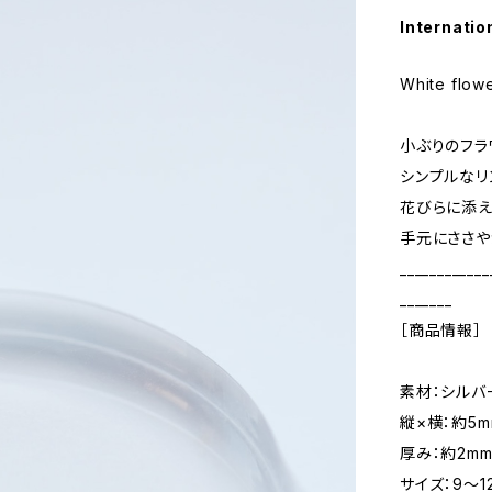
Internatio
White flowe
小ぶりのフラ
シンプルなリ
花びらに添
手元にささや
____________
_______
［商品情報］
素材：シルバ
縦×横：約5m
厚み：約2mm
サイズ：9～