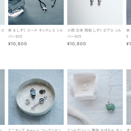
レス
傘 & しずく コード ネックレス シル
小雨 立体 雨粒 しずく ピアス シル
傘
バー925
バー925
5
¥10,800
¥10,800
¥
レ
ミニチュア チャーム コレクション
ミントグリーン 瑪瑙 かぼちゃ ネッ
オ