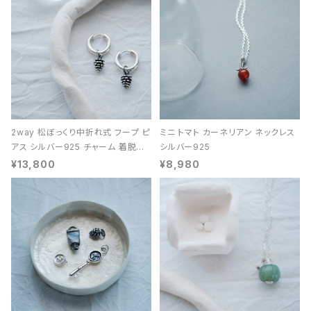
2way 松ぼっくり中折れ式 フープ ピ
ミニ トマト カーネリアン ネックレス
アス シルバー925 チャーム 着脱可
シルバー925
能 レディース ユニセックス
¥13,800
¥8,980