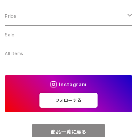
１月・ガーネット
Price
２月・アメジスト
～5000円
Sale
３月・アクアマリン
～10000円
All Items
４月・ダイヤモンド
～15000円
Instagram
５月・エメラルド
～20000円
フォローする
６月・パール
７月・ルビー
商品一覧に戻る