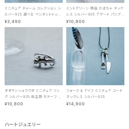
ミニチュア チャーム コレクション シ
ミントグリーン 瑪瑙 かぼちゃ ネック
ルバー925 選べる ペンダントトップ
レス シルバー925 アゲート パンプキ
レディース ユニセックス
ン 天然石 レディース
¥2,490
¥10,800
オオサンショウウオ ミニチュア リン
フォーク & ナイフ ミニチュア コード
グ シルバー925 両生類 モチーフ レ
ネックレス シルバー925
ディース ユニセックス
¥10,800
¥14,900
ハートジュエリー