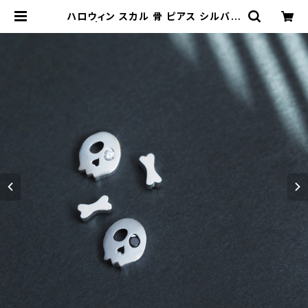
ハロウィン スカル 骨 ピアス シルバー
925 | クラウドジュエリー(Cloud-j
ewelry) レディース メンズ アクセサ
リー ネックレス ピアス 指輪 ギフト