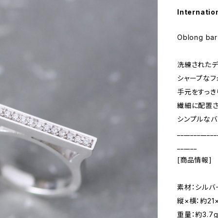
Internatio
Oblong bar
洗練されたデ
シャープなフ
手元をすっき
繊細に配置
シンプルなバ
____________
______
[商品情報]
素材：シルバ
縦×横：約21×
重量：約3.7