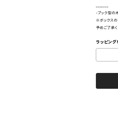
_______
-ブック型の
※ボックスの
予めご了承く
ラッピング