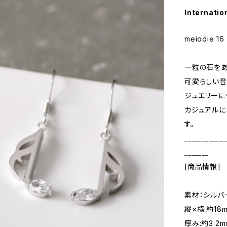
Internatio
meiodie 16
一粒の石をあ
可愛らしい音
ジュエリーに
カジュアルに
す。
____________
_______
[商品情報]
素材：シルバ
縦×横:約18m
厚み:約3.2m