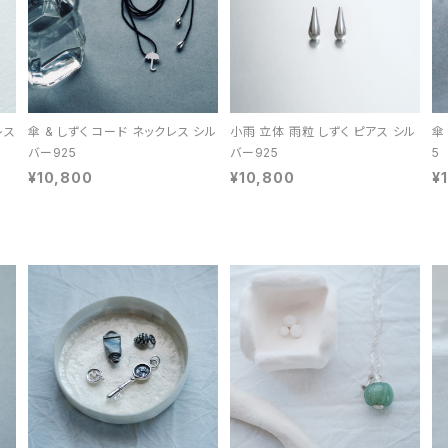
レス
傘 & しずく コード ネックレス シル
小雨 立体 雨粒 しずく ピアス シル
傘
バー925
バー925
5
¥10,800
¥10,800
¥