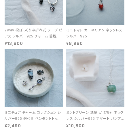
2way 松ぼっくり中折れ式 フープ ピ
ミニ トマト カーネリアン ネックレス
アス シルバー925 チャーム 着脱可
シルバー925
能 レディース ユニセックス
¥13,800
¥8,980
ミニチュア チャーム コレクション シ
ミントグリーン 瑪瑙 かぼちゃ ネック
ルバー925 選べる ペンダントトップ
レス シルバー925 アゲート パンプキ
レディース ユニセックス
ン 天然石 レディース
¥2,490
¥10,800