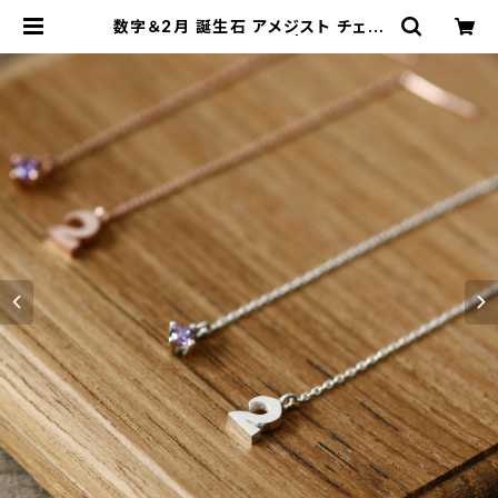
数字＆2月 誕生石 アメジスト チェー
ン ピアス シルバー925 | クラウドジ
ュエリー(Cloud-jewelry) レディー
ス メンズ アクセサリー ネックレス ピ
アス 指輪 ギフト