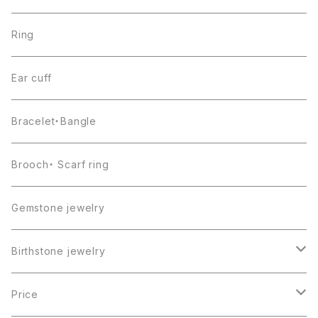
Ring
Ear cuff
Bracelet・Bangle
Brooch・ Scarf ring
Gemstone jewelry
Birthstone jewelry
１月・ガーネット
Price