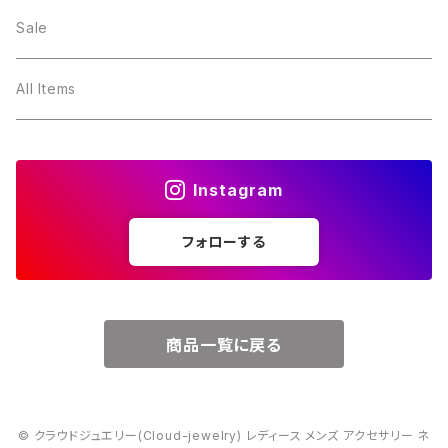
２月・アメジスト
～5000円
Sale
３月・アクアマリン
～10000円
All Items
４月・ダイヤモンド
～15000円
Instagram
５月・エメラルド
～20000円
フォローする
６月・パール
７月・ルビー
商品一覧に戻る
８月・ペリドット
© クラウドジュエリー(Cloud-jewelry) レディース メンズ アクセサリー ネ