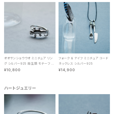
オオサンショウウオ ミニチュア リン
フォーク & ナイフ ミニチュア コード
グ シルバー925 両生類 モチーフ レ
ネックレス シルバー925
ディース ユニセックス
¥10,800
¥14,900
ハートジュエリー