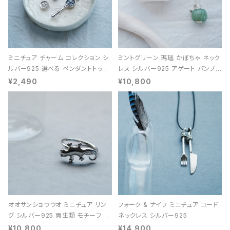
ミニチュア チャーム コレクション シ
ミントグリーン 瑪瑙 かぼちゃ ネック
ルバー925 選べる ペンダントトップ
レス シルバー925 アゲート パンプキ
レディース ユニセックス
ン 天然石 レディース
¥2,490
¥10,800
オオサンショウウオ ミニチュア リン
フォーク & ナイフ ミニチュア コード
グ シルバー925 両生類 モチーフ レ
ネックレス シルバー925
ディース ユニセックス
¥10,800
¥14,900