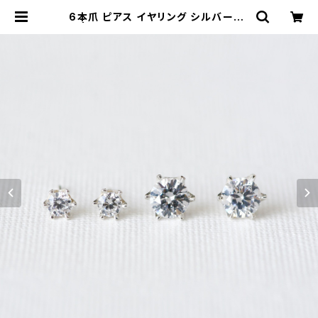
6本爪 ピアス イヤリング シルバー92
5 | クラウドジュエリー(Cloud-jew
elry) レディース メンズ アクセサリー
ネックレス ピアス 指輪 ギフト