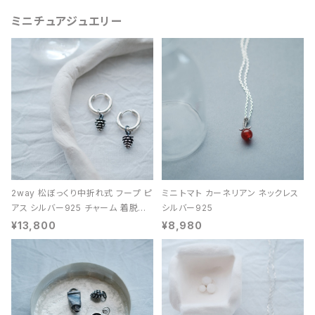
ミニチュアジュエリー
2way 松ぼっくり中折れ式 フープ ピ
ミニ トマト カーネリアン ネックレス
アス シルバー925 チャーム 着脱可
シルバー925
能 レディース ユニセックス
¥13,800
¥8,980