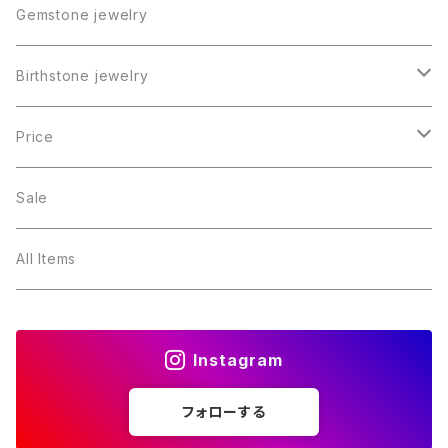
Gemstone jewelry
Birthstone jewelry
１月・ガーネット
Price
２月・アメジスト
～5000円
Sale
３月・アクアマリン
～10000円
All Items
４月・ダイヤモンド
～15000円
Instagram
５月・エメラルド
～20000円
フォローする
６月・パール