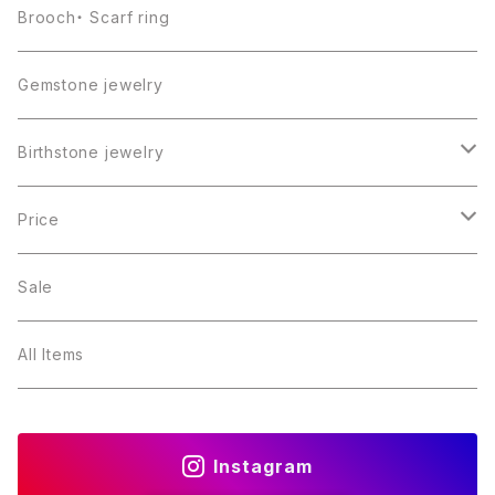
Brooch・ Scarf ring
Gemstone jewelry
Birthstone jewelry
１月・ガーネット
Price
２月・アメジスト
～5000円
Sale
３月・アクアマリン
～10000円
All Items
４月・ダイヤモンド
～15000円
Instagram
５月・エメラルド
～20000円