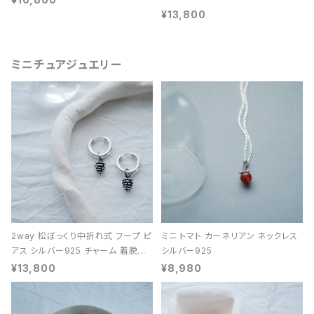
¥13,800
ミニチュアジュエリー
2way 松ぼっくり中折れ式 フープ ピ
ミニ トマト カーネリアン ネックレス
アス シルバー925 チャーム 着脱可
シルバー925
能 レディース ユニセックス
¥13,800
¥8,980