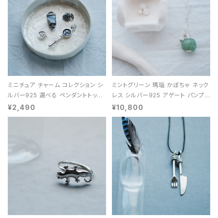
ミニチュア チャーム コレクション シ
ミントグリーン 瑪瑙 かぼちゃ ネック
ルバー925 選べる ペンダントトップ
レス シルバー925 アゲート パンプキ
レディース ユニセックス
ン 天然石 レディース
¥2,490
¥10,800