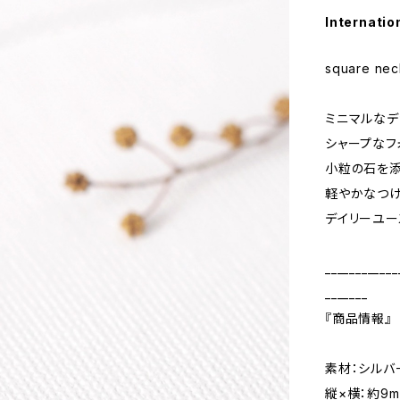
Internatio
square nec
ミニマルなデ
シャープなフ
小粒の石を添
軽やかなつけ
デイリーユー
____________
_______
『商品情報』
素材：シルバ
縦×横：約9m