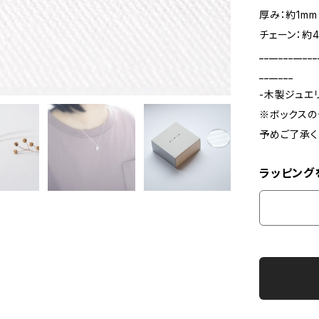
厚み：約1mm
チェーン：約4
____________
_______
-木製ジュエ
※ボックスの
予めご了承く
ラッピング