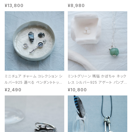
能 レディース ユニセックス
¥13,800
¥8,980
ミニチュア チャーム コレクション シ
ミントグリーン 瑪瑙 かぼちゃ ネック
ルバー925 選べる ペンダントトップ
レス シルバー925 アゲート パンプキ
レディース ユニセックス
ン 天然石 レディース
¥2,490
¥10,800