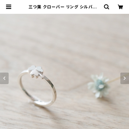
三つ葉 クローバー リング シルバー9
25 | クラウドジュエリー(Cloud-je
welry) レディース メンズ アクセサリ
ー ネックレス ピアス 指輪 ギフト