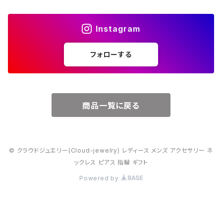
４月・ダイヤモンド
～15000円
Instagram
５月・エメラルド
～20000円
フォローする
６月・パール
７月・ルビー
商品一覧に戻る
８月・ペリドット
© クラウドジュエリー(Cloud-jewelry) レディース メンズ アクセサリー ネ
９月・サファイア
ックレス ピアス 指輪 ギフト
Powered by
10月・オパール
11月・トパーズ・シトリン