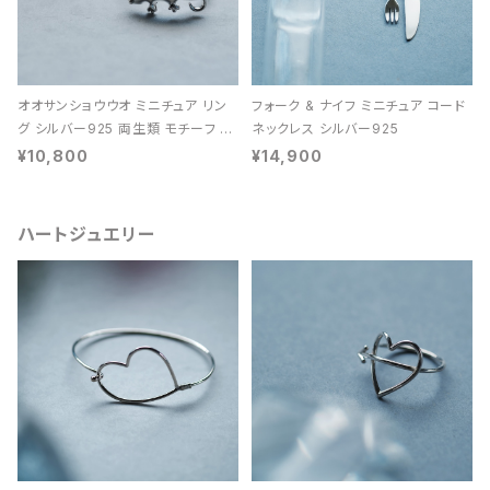
オオサンショウウオ ミニチュア リン
フォーク & ナイフ ミニチュア コード
グ シルバー925 両生類 モチーフ レ
ネックレス シルバー925
ディース ユニセックス
¥10,800
¥14,900
ハートジュエリー