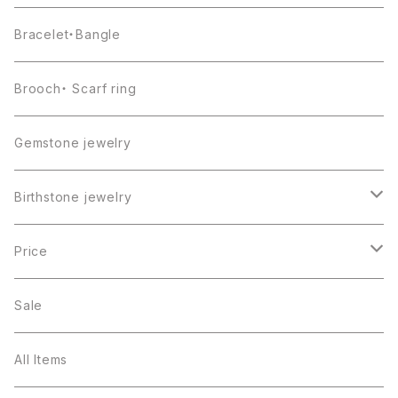
Bracelet・Bangle
Brooch・ Scarf ring
Gemstone jewelry
Birthstone jewelry
１月・ガーネット
Price
２月・アメジスト
～5000円
Sale
３月・アクアマリン
～10000円
All Items