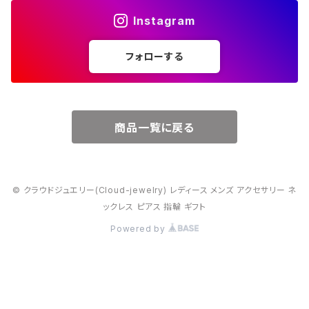
Instagram
５月・エメラルド
～20000円
フォローする
６月・パール
７月・ルビー
商品一覧に戻る
８月・ペリドット
© クラウドジュエリー(Cloud-jewelry) レディース メンズ アクセサリー ネ
９月・サファイア
ックレス ピアス 指輪 ギフト
Powered by
10月・オパール
11月・トパーズ・シトリン