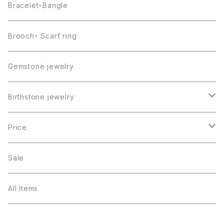
Bracelet・Bangle
Brooch・ Scarf ring
Gemstone jewelry
Birthstone jewelry
１月・ガーネット
Price
２月・アメジスト
～5000円
Sale
３月・アクアマリン
～10000円
All Items
４月・ダイヤモンド
～15000円