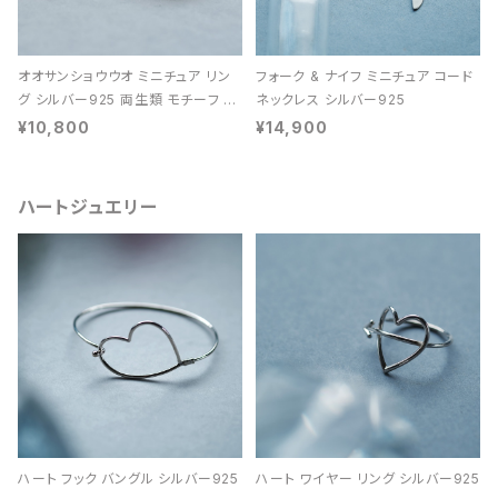
オオサンショウウオ ミニチュア リン
フォーク & ナイフ ミニチュア コード
グ シルバー925 両生類 モチーフ レ
ネックレス シルバー925
ディース ユニセックス
¥10,800
¥14,900
ハートジュエリー
ハート フック バングル シルバー925
ハート ワイヤー リング シルバー925