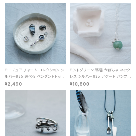
ミニチュア チャーム コレクション シ
ミントグリーン 瑪瑙 かぼちゃ ネック
ルバー925 選べる ペンダントトップ
レス シルバー925 アゲート パンプキ
レディース ユニセックス
ン 天然石 レディース
¥2,490
¥10,800