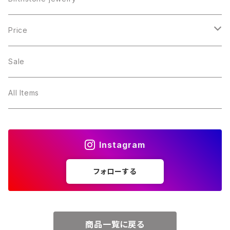
１月・ガーネット
Price
２月・アメジスト
～5000円
Sale
３月・アクアマリン
～10000円
All Items
４月・ダイヤモンド
～15000円
Instagram
５月・エメラルド
～20000円
フォローする
６月・パール
７月・ルビー
商品一覧に戻る