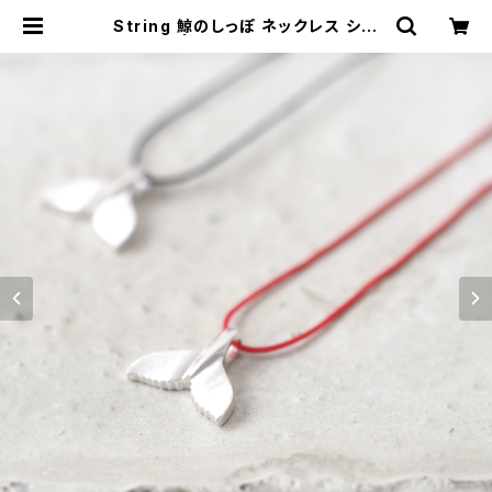
String 鯨のしっぽ ネックレス シル
バー925 | クラウドジュエリー(Clou
d-jewelry) レディース メンズ アク
セサリー ネックレス ピアス 指輪 ギフ
ト