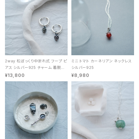
2way 松ぼっくり中折れ式 フープ ピ
ミニ トマト カーネリアン ネックレス
アス シルバー925 チャーム 着脱可
シルバー925
能 レディース ユニセックス
¥13,800
¥8,980