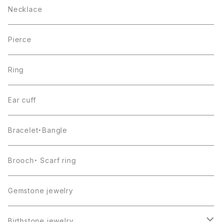
Necklace
Pierce
Ring
Ear cuff
Bracelet・Bangle
Brooch・ Scarf ring
Gemstone jewelry
Birthstone jewelry