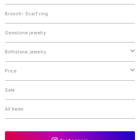
Brooch・ Scarf ring
Gemstone jewelry
Birthstone jewelry
１月・ガーネット
Price
２月・アメジスト
～5000円
Sale
３月・アクアマリン
～10000円
All Items
４月・ダイヤモンド
～15000円