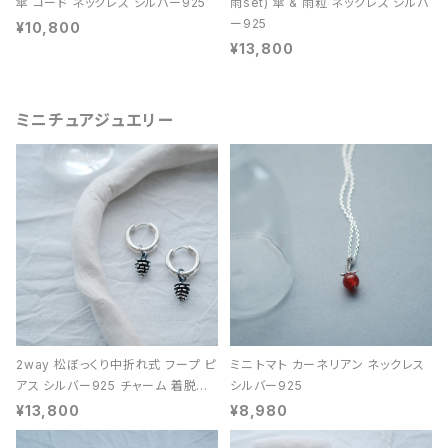
傘 コード ネックレス シルバー925
雨set) 傘 & 雨粒 ネックレス シルバ
ー925
¥10,800
¥13,800
ミニチュアジュエリー
2way 松ぼっくり中折れ式 フープ ピ
ミニ トマト カーネリアン ネックレス
アス シルバー925 チャーム 着脱可
シルバー925
能 レディース ユニセックス
¥13,800
¥8,980