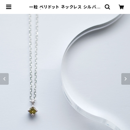
一粒 ペリドット ネックレス シルバー
925 | クラウドジュエリー(Cloud-j
ewelry) レディース メンズ アクセサ
リー ネックレス ピアス 指輪 ギフト