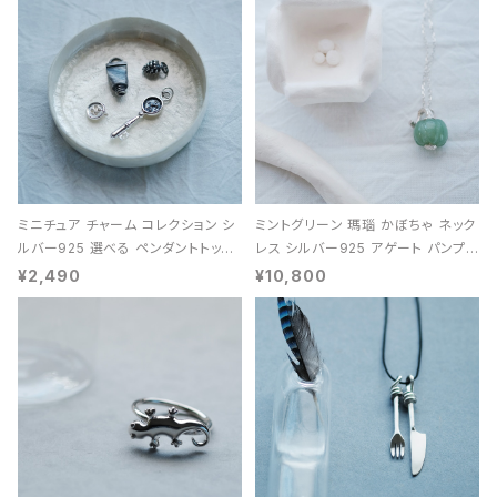
ミニチュア チャーム コレクション シ
ミントグリーン 瑪瑙 かぼちゃ ネック
ルバー925 選べる ペンダントトップ
レス シルバー925 アゲート パンプキ
レディース ユニセックス
ン 天然石 レディース
¥2,490
¥10,800