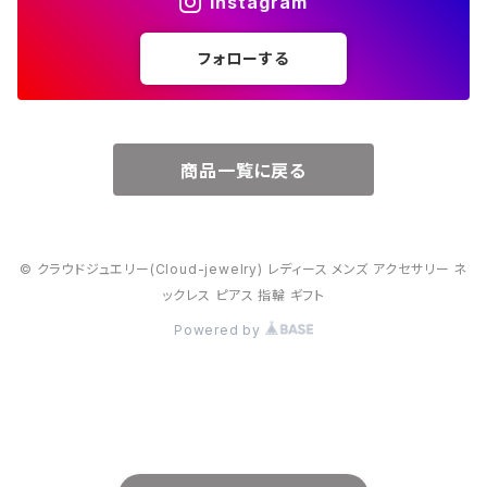
Instagram
５月・エメラルド
～20000円
フォローする
６月・パール
７月・ルビー
商品一覧に戻る
８月・ペリドット
© クラウドジュエリー(Cloud-jewelry) レディース メンズ アクセサリー ネ
９月・サファイア
ックレス ピアス 指輪 ギフト
Powered by
10月・オパール
11月・トパーズ・シトリン