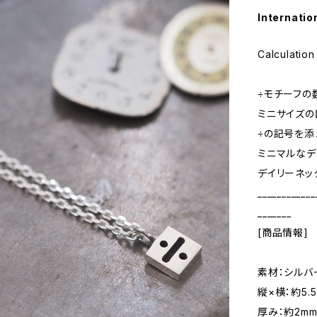
Internatio
Calculatio
÷モチーフの
ミニサイズの
÷の記号を添
ミニマルなデ
デイリーネッ
____________
_______
[商品情報]
素材：シルバ
縦×横：約5.5
厚み：約2m