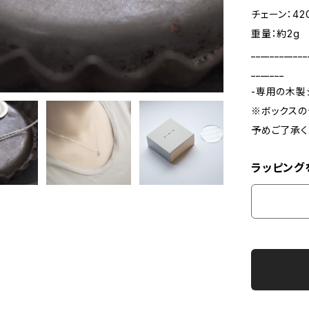
チェーン：42
重量：約2g
____________
_______
-専用の木製
※ボックスの
予めご了承く
ラッピング