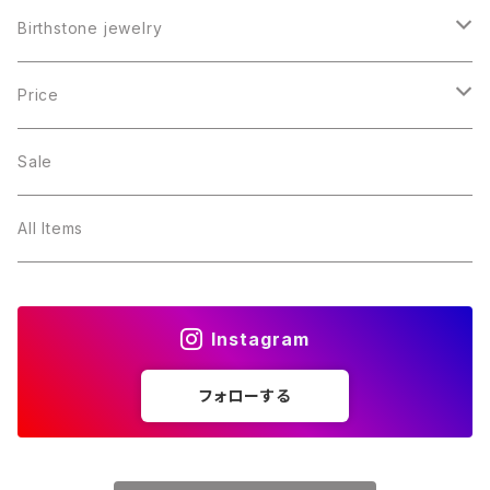
Birthstone jewelry
１月・ガーネット
Price
２月・アメジスト
～5000円
Sale
３月・アクアマリン
～10000円
All Items
４月・ダイヤモンド
～15000円
Instagram
５月・エメラルド
～20000円
フォローする
６月・パール