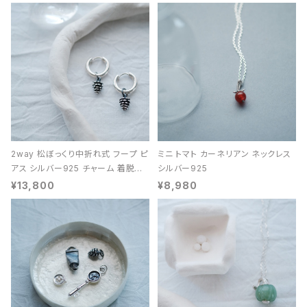
2way 松ぼっくり中折れ式 フープ ピ
ミニ トマト カーネリアン ネックレス
アス シルバー925 チャーム 着脱可
シルバー925
能 レディース ユニセックス
¥13,800
¥8,980