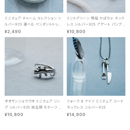
ミニチュア チャーム コレクション シ
ミントグリーン 瑪瑙 かぼちゃ ネック
ルバー925 選べる ペンダントトップ
レス シルバー925 アゲート パンプキ
レディース ユニセックス
ン 天然石 レディース
¥2,490
¥10,800
オオサンショウウオ ミニチュア リン
フォーク & ナイフ ミニチュア コード
グ シルバー925 両生類 モチーフ レ
ネックレス シルバー925
ディース ユニセックス
¥10,800
¥14,900