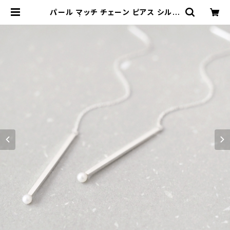
パール マッチ チェーン ピアス シルバ
ー925 | クラウドジュエリー(Cloud
-jewelry) レディース メンズ アクセ
サリー ネックレス ピアス 指輪 ギフト