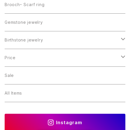
Brooch・ Scarf ring
Gemstone jewelry
Birthstone jewelry
１月・ガーネット
Price
２月・アメジスト
～5000円
Sale
３月・アクアマリン
～10000円
All Items
４月・ダイヤモンド
～15000円
Instagram
５月・エメラルド
～20000円