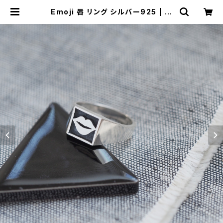
Emoji 唇 リング シルバー925 | ク
ラウドジュエリー(Cloud-jewelry)
レディース メンズ アクセサリー ネッ
クレス ピアス 指輪 ギフト