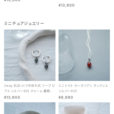
¥13,800
ミニチュアジュエリー
2way 松ぼっくり中折れ式 フープ ピ
ミニ トマト カーネリアン ネックレス
アス シルバー925 チャーム 着脱可
シルバー925
能 レディース ユニセックス
¥13,800
¥8,980