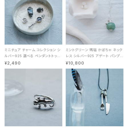
ミニチュア チャーム コレクション シ
ミントグリーン 瑪瑙 かぼちゃ ネック
ルバー925 選べる ペンダントトップ
レス シルバー925 アゲート パンプキ
レディース ユニセックス
ン 天然石 レディース
¥2,490
¥10,800