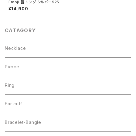
Emoji 唇 リング シルバー925
¥14,900
CATAGORY
Necklace
Pierce
Ring
Ear cuff
Bracelet・Bangle