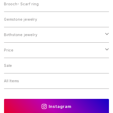
Brooch・ Scarf ring
Gemstone jewelry
Birthstone jewelry
１月・ガーネット
Price
２月・アメジスト
～5000円
Sale
３月・アクアマリン
～10000円
All Items
４月・ダイヤモンド
～15000円
Instagram
５月・エメラルド
～20000円