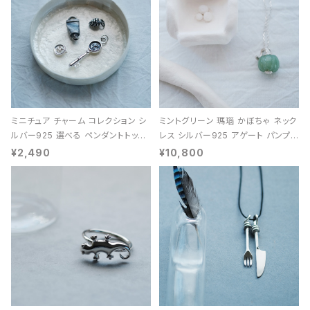
ミニチュア チャーム コレクション シ
ミントグリーン 瑪瑙 かぼちゃ ネック
ルバー925 選べる ペンダントトップ
レス シルバー925 アゲート パンプキ
レディース ユニセックス
ン 天然石 レディース
¥2,490
¥10,800