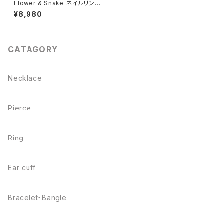
Flower & Snake ネイルリング
シルバー925
¥8,980
CATAGORY
Necklace
Pierce
Ring
Ear cuff
Bracelet・Bangle