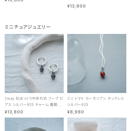
¥13,800
ミニチュアジュエリー
2way 松ぼっくり中折れ式 フープ ピ
ミニ トマト カーネリアン ネックレス
アス シルバー925 チャーム 着脱可
シルバー925
能 レディース ユニセックス
¥13,800
¥8,980