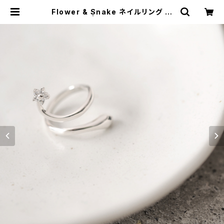
Flower & Snake ネイルリング シ
ルバー925 | クラウドジュエリー(Cl
oud-jewelry) レディース メンズ ア
クセサリー ネックレス ピアス 指輪 ギ
フト