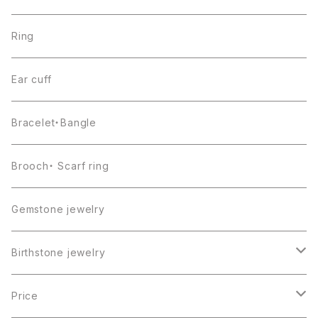
Ring
Ear cuff
Bracelet・Bangle
Brooch・ Scarf ring
Gemstone jewelry
Birthstone jewelry
１月・ガーネット
Price