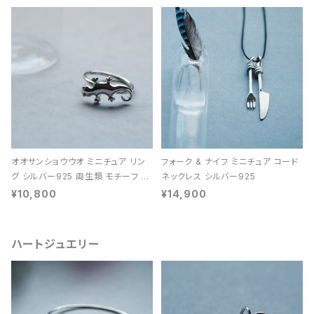
オオサンショウウオ ミニチュア リン
フォーク & ナイフ ミニチュア コード
グ シルバー925 両生類 モチーフ レ
ネックレス シルバー925
ディース ユニセックス
¥10,800
¥14,900
ハートジュエリー