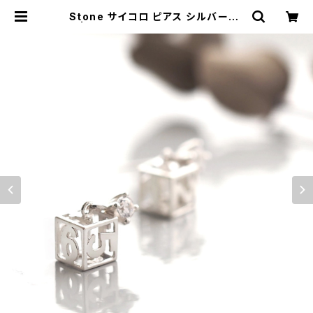
Stone サイコロ ピアス シルバー92
5 | クラウドジュエリー(Cloud-jew
elry) レディース メンズ アクセサリー
ネックレス ピアス 指輪 ギフト