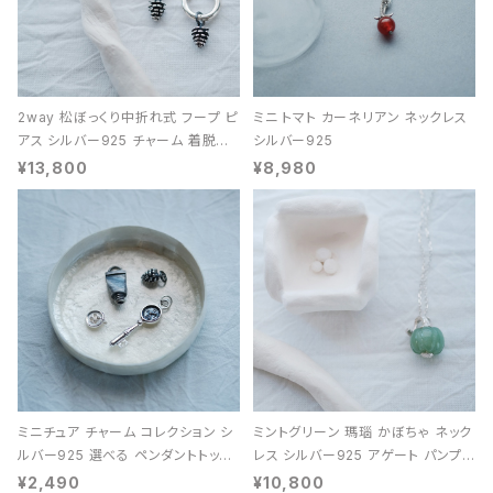
2way 松ぼっくり中折れ式 フープ ピ
ミニ トマト カーネリアン ネックレス
アス シルバー925 チャーム 着脱可
シルバー925
能 レディース ユニセックス
¥13,800
¥8,980
ミニチュア チャーム コレクション シ
ミントグリーン 瑪瑙 かぼちゃ ネック
ルバー925 選べる ペンダントトップ
レス シルバー925 アゲート パンプキ
レディース ユニセックス
ン 天然石 レディース
¥2,490
¥10,800