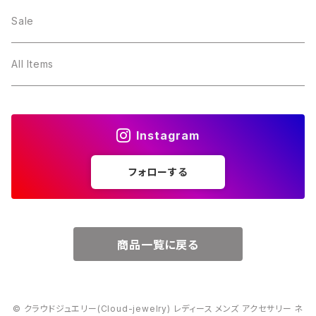
２月・アメジスト
～5000円
Sale
３月・アクアマリン
～10000円
All Items
４月・ダイヤモンド
～15000円
Instagram
５月・エメラルド
～20000円
フォローする
６月・パール
７月・ルビー
商品一覧に戻る
８月・ペリドット
© クラウドジュエリー(Cloud-jewelry) レディース メンズ アクセサリー ネ