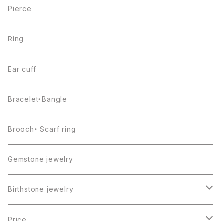
Pierce
Ring
Ear cuff
Bracelet・Bangle
Brooch・ Scarf ring
Gemstone jewelry
Birthstone jewelry
１月・ガーネット
Price