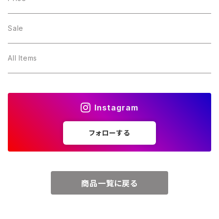
２月・アメジスト
～5000円
Sale
３月・アクアマリン
～10000円
All Items
４月・ダイヤモンド
～15000円
Instagram
５月・エメラルド
～20000円
フォローする
６月・パール
７月・ルビー
商品一覧に戻る
８月・ペリドット