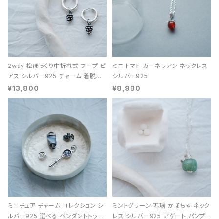
2way 松ぼっくり中折れ式 フープ ピ
ミニ トマト カーネリアン ネックレス
アス シルバー925 チャーム 着脱可
シルバー925
能 レディース ユニセックス
¥13,800
¥8,980
ミニチュア チャーム コレクション シ
ミントグリーン 瑪瑙 かぼちゃ ネック
ルバー925 選べる ペンダントトップ
レス シルバー925 アゲート パンプキ