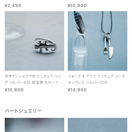
レディース ユニセックス
ン 天然石 レディース
¥2,490
¥10,800
オオサンショウウオ ミニチュア リン
フォーク & ナイフ ミニチュア コード
グ シルバー925 両生類 モチーフ レ
ネックレス シルバー925
ディース ユニセックス
¥10,800
¥14,900
ハートジュエリー