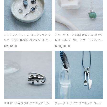
ミニチュア チャーム コレクション シ
ミントグリーン 瑪瑙 かぼちゃ ネック
ルバー925 選べる ペンダントトップ
レス シルバー925 アゲート パンプキ
レディース ユニセックス
ン 天然石 レディース
¥2,490
¥10,800
オオサンショウウオ ミニチュア リン
フォーク & ナイフ ミニチュア コード