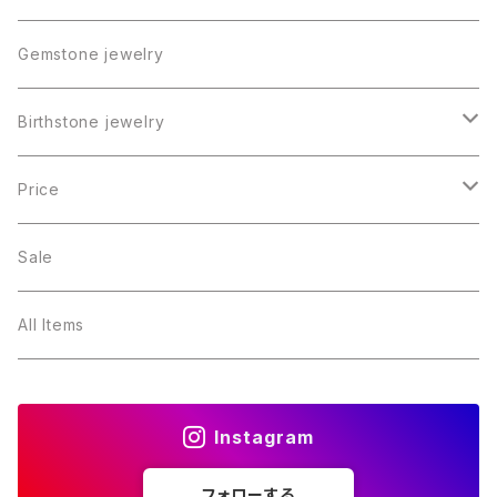
Gemstone jewelry
Birthstone jewelry
１月・ガーネット
Price
２月・アメジスト
～5000円
Sale
３月・アクアマリン
～10000円
All Items
４月・ダイヤモンド
～15000円
Instagram
５月・エメラルド
～20000円
フォローする