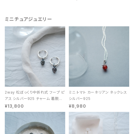
ミニチュアジュエリー
2way 松ぼっくり中折れ式 フープ ピ
ミニ トマト カーネリアン ネックレス
アス シルバー925 チャーム 着脱可
シルバー925
能 レディース ユニセックス
¥13,800
¥8,980