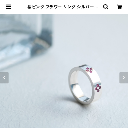
桜ピンク フラワー リング シルバー92
5 | クラウドジュエリー(Cloud-jew
elry) レディース メンズ アクセサリー
ネックレス ピアス 指輪 ギフト