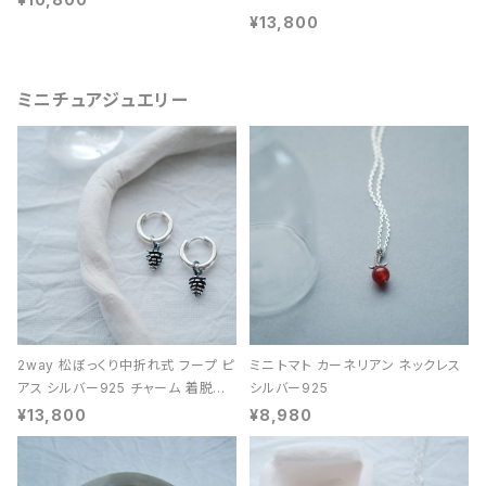
¥13,800
ミニチュアジュエリー
2way 松ぼっくり中折れ式 フープ ピ
ミニ トマト カーネリアン ネックレス
アス シルバー925 チャーム 着脱可
シルバー925
能 レディース ユニセックス
¥13,800
¥8,980