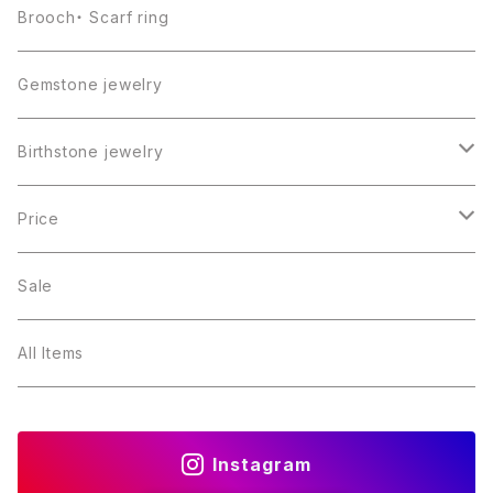
Brooch・ Scarf ring
Gemstone jewelry
Birthstone jewelry
１月・ガーネット
Price
２月・アメジスト
～5000円
Sale
３月・アクアマリン
～10000円
All Items
４月・ダイヤモンド
～15000円
Instagram
５月・エメラルド
～20000円