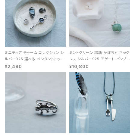
ミニチュア チャーム コレクション シ
ミントグリーン 瑪瑙 かぼちゃ ネック
ルバー925 選べる ペンダントトップ
レス シルバー925 アゲート パンプキ
レディース ユニセックス
ン 天然石 レディース
¥2,490
¥10,800