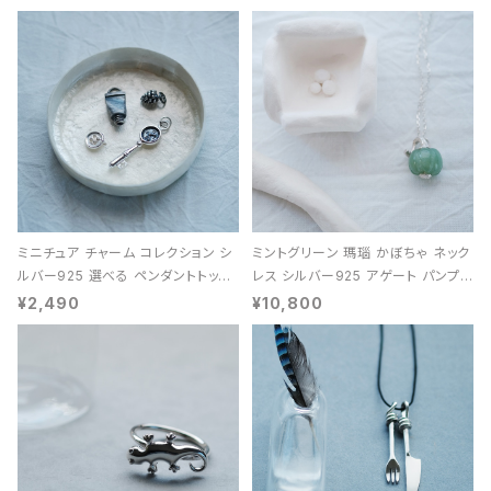
ミニチュア チャーム コレクション シ
ミントグリーン 瑪瑙 かぼちゃ ネック
ルバー925 選べる ペンダントトップ
レス シルバー925 アゲート パンプキ
レディース ユニセックス
ン 天然石 レディース
¥2,490
¥10,800