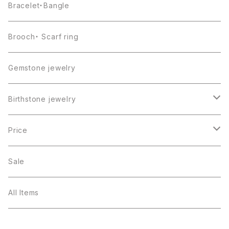
Bracelet・Bangle
Brooch・ Scarf ring
Gemstone jewelry
Birthstone jewelry
１月・ガーネット
Price
２月・アメジスト
～5000円
Sale
３月・アクアマリン
～10000円
All Items
４月・ダイヤモンド
～15000円