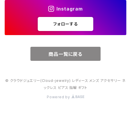
Instagram
５月・エメラルド
～20000円
フォローする
６月・パール
７月・ルビー
商品一覧に戻る
８月・ペリドット
© クラウドジュエリー(Cloud-jewelry) レディース メンズ アクセサリー ネ
９月・サファイア
ックレス ピアス 指輪 ギフト
Powered by
10月・オパール
11月・トパーズ・シトリン