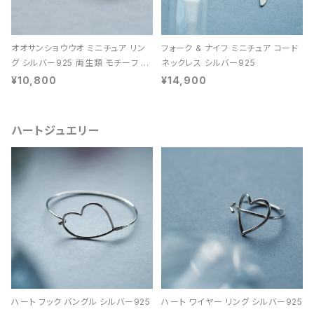
オオサンショウウオ ミニチュア リン
フォーク & ナイフ ミニチュア コード
グ シルバー925 両生類 モチーフ レ
ネックレス シルバー925
ディース ユニセックス
¥10,800
¥14,900
ハートジュエリー
ハート フック バングル シルバー925
ハート ワイヤー リング シルバー925