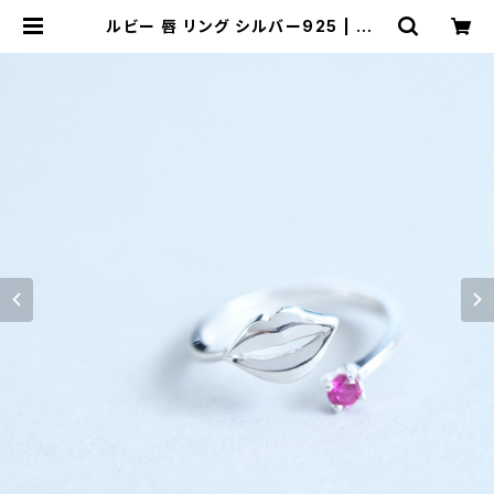
ルビー 唇 リング シルバー925 | クラ
ウドジュエリー(Cloud-jewelry) レ
ディース メンズ アクセサリー ネック
レス ピアス 指輪 ギフト