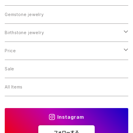
Gemstone jewelry
Birthstone jewelry
１月・ガーネット
Price
２月・アメジスト
～5000円
Sale
３月・アクアマリン
～10000円
All Items
４月・ダイヤモンド
～15000円
Instagram
５月・エメラルド
～20000円
フォローする