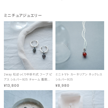
ミニチュアジュエリー
2way 松ぼっくり中折れ式 フープ ピ
ミニ トマト カーネリアン ネックレス
アス シルバー925 チャーム 着脱可
シルバー925
能 レディース ユニセックス
¥13,800
¥8,980