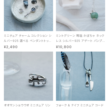
ミニチュア チャーム コレクション シ
ミントグリーン 瑪瑙 かぼちゃ ネック
ルバー925 選べる ペンダントトップ
レス シルバー925 アゲート パンプキ
レディース ユニセックス
ン 天然石 レディース
¥2,490
¥10,800
オオサンショウウオ ミニチュア リン
フォーク & ナイフ ミニチュア コード