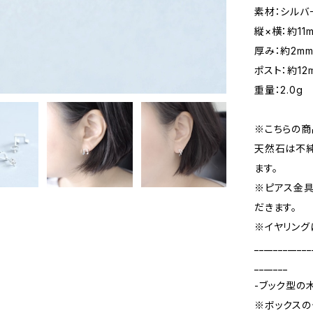
素材：シルバ
縦×横：約11m
厚み：約2m
ポスト：約12
重量：2.0g
※こちらの商
天然石は不純
ます。
※ピアス金具
だきます。
※イヤリング
____________
_______
-ブック型の
※ボックスの