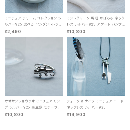
ミニチュア チャーム コレクション シ
ミントグリーン 瑪瑙 かぼちゃ ネック
ルバー925 選べる ペンダントトップ
レス シルバー925 アゲート パンプキ
レディース ユニセックス
ン 天然石 レディース
¥2,490
¥10,800
オオサンショウウオ ミニチュア リン
フォーク & ナイフ ミニチュア コード
グ シルバー925 両生類 モチーフ レ
ネックレス シルバー925
ディース ユニセックス
¥10,800
¥14,900