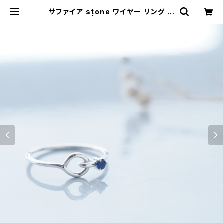
サファイア stone ワイヤー リング シ
ルバー925 | クラウドジュエリー(Cl
oud-jewelry) レディース メンズ ア
クセサリー ネックレス ピアス 指輪 ギ
フト