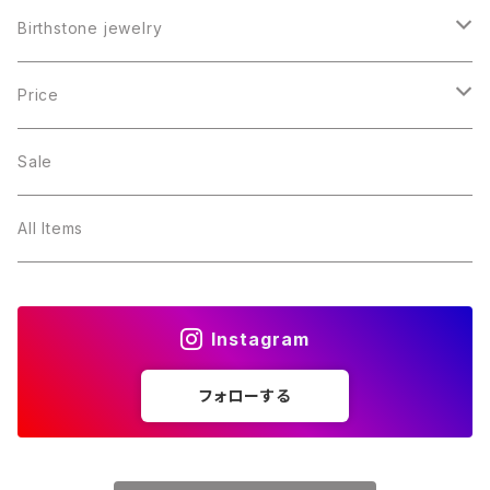
Birthstone jewelry
１月・ガーネット
Price
２月・アメジスト
～5000円
Sale
３月・アクアマリン
～10000円
All Items
４月・ダイヤモンド
～15000円
Instagram
５月・エメラルド
～20000円
フォローする
６月・パール