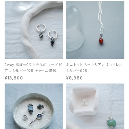
2way 松ぼっくり中折れ式 フープ ピ
ミニ トマト カーネリアン ネックレス
アス シルバー925 チャーム 着脱可
シルバー925
能 レディース ユニセックス
¥13,800
¥8,980