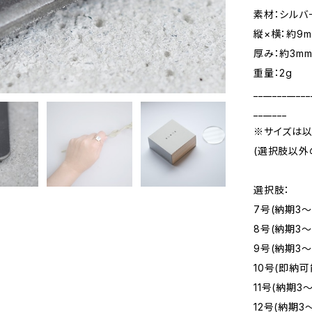
素材：シルバ
縦×横：約9m
厚み：約3m
重量：2g
____________
_______
※サイズは以
(選択肢以外
選択肢：
7号(納期3～
8号(納期3～
9号(納期3～
10号(即納可
11号(納期3
12号(納期3