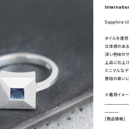
Internatio
Sapphire ti
タイルを連想
立体感のある
深い色味のサ
上品に仕上げ
ミニマルなデ
普段の装いに
※着用イメー
____________
_______
[商品情報]