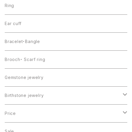
Ring
Ear cuff
Bracelet・Bangle
Brooch・ Scarf ring
Gemstone jewelry
Birthstone jewelry
１月・ガーネット
Price
２月・アメジスト
～5000円
Sale