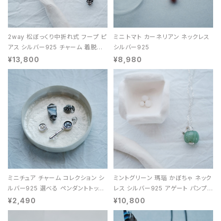
2way 松ぼっくり中折れ式 フープ ピ
ミニ トマト カーネリアン ネックレス
アス シルバー925 チャーム 着脱可
シルバー925
能 レディース ユニセックス
¥13,800
¥8,980
ミニチュア チャーム コレクション シ
ミントグリーン 瑪瑙 かぼちゃ ネック
ルバー925 選べる ペンダントトップ
レス シルバー925 アゲート パンプキ
レディース ユニセックス
ン 天然石 レディース
¥2,490
¥10,800