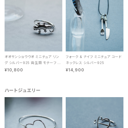
オオサンショウウオ ミニチュア リン
フォーク & ナイフ ミニチュア コード
グ シルバー925 両生類 モチーフ レ
ネックレス シルバー925
ディース ユニセックス
¥10,800
¥14,900
ハートジュエリー