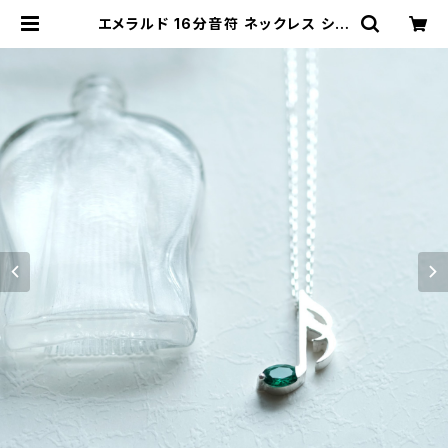
エメラルド 16分音符 ネックレス シル
バー925 5月誕生石 音楽 モチーフ
レディース ユニセックス | クラウドジ
ュエリー(Cloud-jewelry) レディー
ス メンズ アクセサリー ネックレス ピ
アス 指輪 ギフト