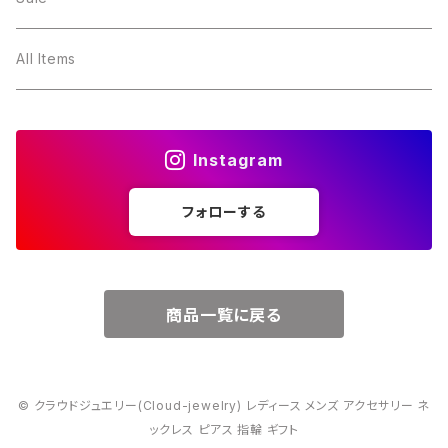
３月・アクアマリン
～10000円
All Items
４月・ダイヤモンド
～15000円
Instagram
５月・エメラルド
～20000円
フォローする
６月・パール
７月・ルビー
商品一覧に戻る
８月・ペリドット
© クラウドジュエリー(Cloud-jewelry) レディース メンズ アクセサリー ネ
９月・サファイア
ックレス ピアス 指輪 ギフト