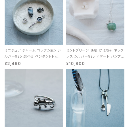
ミニチュア チャーム コレクション シ
ミントグリーン 瑪瑙 かぼちゃ ネック
ルバー925 選べる ペンダントトップ
レス シルバー925 アゲート パンプキ
レディース ユニセックス
ン 天然石 レディース
¥2,490
¥10,800