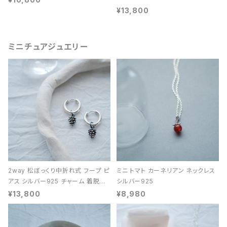
¥13,800
ミニチュアジュエリー
2way 松ぼっくり中折れ式 フープ ピ
ミニ トマト カーネリアン ネックレス
アス シルバー925 チャーム 着脱可
シルバー925
能 レディース ユニセックス
¥13,800
¥8,980