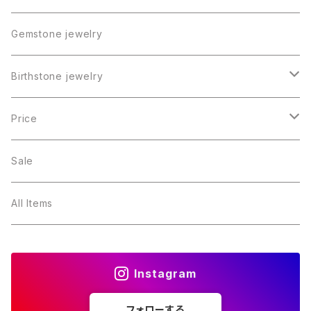
Gemstone jewelry
Birthstone jewelry
１月・ガーネット
Price
２月・アメジスト
～5000円
Sale
３月・アクアマリン
～10000円
All Items
４月・ダイヤモンド
～15000円
Instagram
５月・エメラルド
～20000円
フォローする