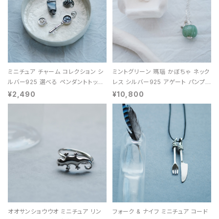
ミニチュア チャーム コレクション シ
ミントグリーン 瑪瑙 かぼちゃ ネック
ルバー925 選べる ペンダントトップ
レス シルバー925 アゲート パンプキ
レディース ユニセックス
ン 天然石 レディース
¥2,490
¥10,800
オオサンショウウオ ミニチュア リン
フォーク & ナイフ ミニチュア コード