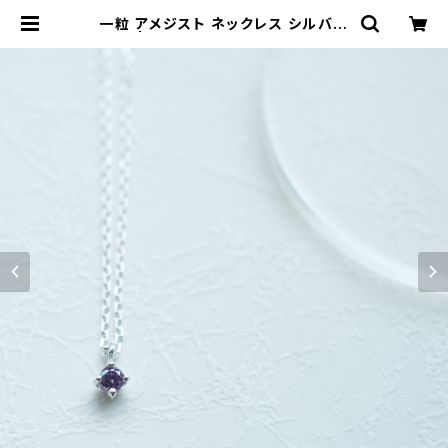
一粒 アメジスト ネックレス シルバー
925 | クラウドジュエリー(Cloud-j
ewelry) レディース メンズ アクセサ
リー ネックレス ピアス 指輪 ギフト