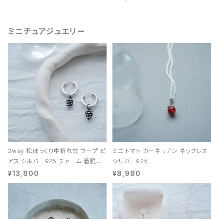
ミニチュアジュエリー
2way 松ぼっくり中折れ式 フープ ピ
ミニ トマト カーネリアン ネックレス
アス シルバー925 チャーム 着脱可
シルバー925
能 レディース ユニセックス
¥13,800
¥8,980